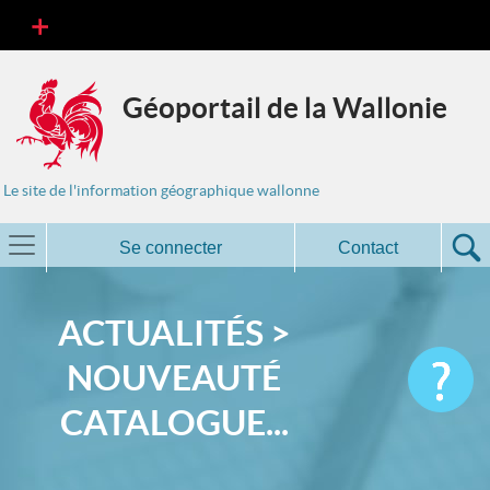
Géoportail de la Wallonie
Le site de l'information géographique wallonne
Se connecter
Contact
ACTUALITÉS >
NOUVEAUTÉ
CATALOGUE...