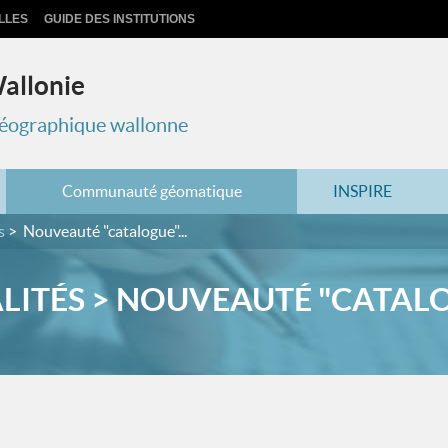
LLES
GUIDE DES INSTITUTIONS
Wallonie
 géographique wallonne
Communauté géomatique
INSPIRE
s
Nouveauté "catalogue"...
LITÉS > NOUVEAUTÉ "CATALOG