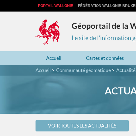
PORTAIL WALLONIE
FÉDÉRATION WALLONIE-BRUXE
Géoportail de la 
Le site de l'information
Accueil
Cartes et données
Accueil
Communauté géomatique
Actualité
ACTUA
VOIR TOUTES LES ACTUALITÉS