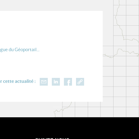
gue du Géoportail...
 cette actualité :