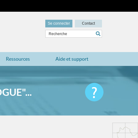
Se connecter
Contact
Ressources
Aide et support
UE"...