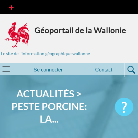
Géoportail de la Wallonie
Le site de l'information géographique wallonne
Se connecter
Contact
ACTUALITÉS >
PESTE PORCINE:
LA...