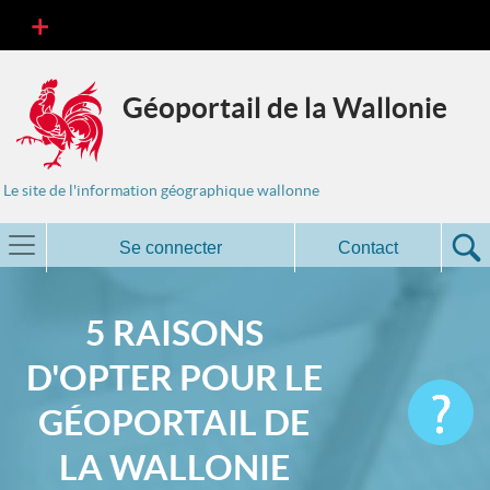
Géoportail de la Wallonie
Le site de l'information géographique wallonne
Se connecter
Contact
5 RAISONS
D'OPTER POUR LE
GÉOPORTAIL DE
LA WALLONIE