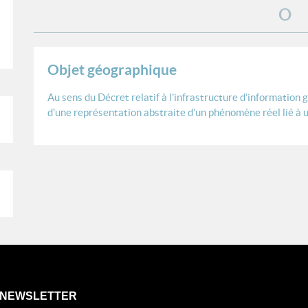
O
Objet géographique
Au sens du
Décret relatif à l’infrastructure d’informatio
d'une représentation abstraite d’un phénomène réel lié à u
NEWSLETTER