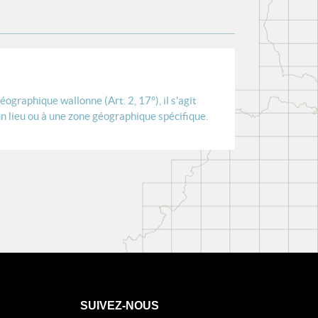
n géographique wallonne
(Art. 2, 17°), il s'agit
n lieu ou à une zone géographique spécifique.
SUIVEZ-NOUS