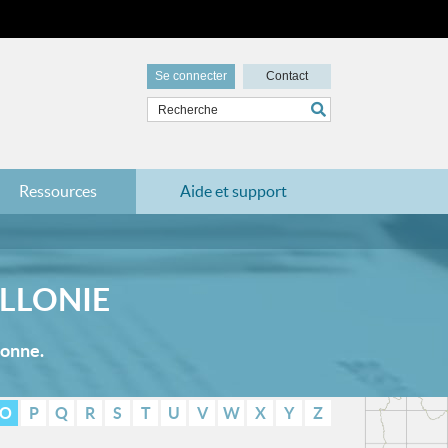
Se connecter
Contact
Ressources
Aide et support
LLONIE
lonne.
O
P
Q
R
S
T
U
V
W
X
Y
Z