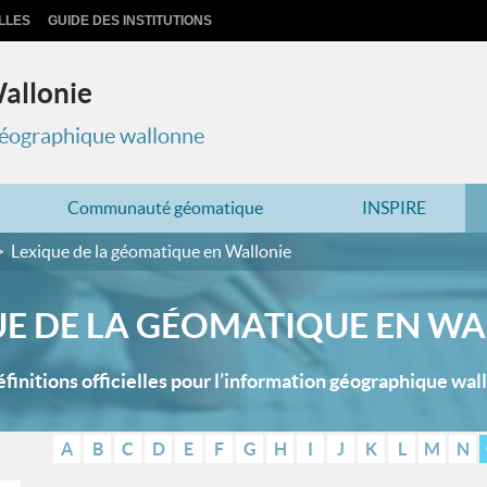
LLES
GUIDE DES INSTITUTIONS
Wallonie
 géographique wallonne
Communauté géomatique
INSPIRE
Lexique de la géomatique en Wallonie
UE DE LA GÉOMATIQUE EN WA
éfinitions officielles pour l’information géographique wal
A
B
C
D
E
F
G
H
I
J
K
L
M
N