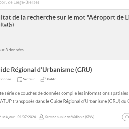
ltat de la recherche sur le mot "Aéroport de L
ltat(s)
 sur 3 données
ide Régional d'Urbanisme (GRU)
Donnée
Vecteur
Public
te série de couches de données compile les informations spatiale
TUP transposés dans le Guide Régional d'Urbanisme (GRU) du 
C
ise à jour:
01/07/2026
Service public de Wallonie (SPW)