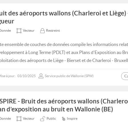
uit des aéroports wallons (Charleroi et Liège)
gueur
Donnée
Vecteur
Restreint
te ensemble de couches de données compile les informations relat
eloppement à Long Terme (PDLT) et aux Plans d'Exposition au Brui
xploitation des aéroports de Liège - Bierset et de Charleroi - Bruxel
C
ise à jour:
03/10/2025
Service public de Wallonie (SPW)
SPIRE - Bruit des aéroports wallons (Charleroi 
an d’exposition au bruit en Wallonie (BE)
Donnée
Vecteur
Public
Inspire