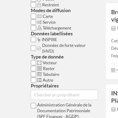
Restreint
Modes de diffusion
Br
Carte
vi
Service
Téléchargement
Données labellisées
INSPIRE
Cet
Données de forte valeur
Dév
(HVD)
l'e
Type de donnée
Vecteur
Raster
M
Tabulaire
Autre
Propriétaires
IN
Pl
Administration Générale de la
Documentation Patrimoniale
(SPF Finances - AGDP)