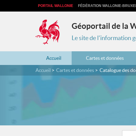
PORTAIL WALLONIE
FÉDÉRATION WALLONIE-BRUXE
Géoportail de la 
Le site de l'information
Accueil
Cartes et données
Accueil
Cartes et données
Catalogue des d