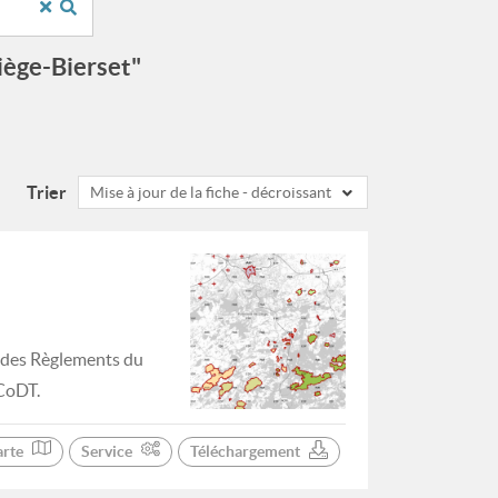
iège-Bierset"
Trier
Mise à jour de la fiche - décroissant
s des Règlements du
CoDT.
arte
Service
Téléchargement