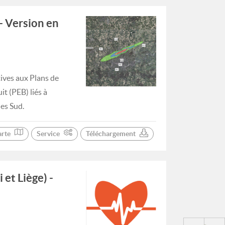
 - Version en
ives aux Plans de
t (PEB) liés à
les Sud.
arte
Service
Téléchargement
et Liège) -