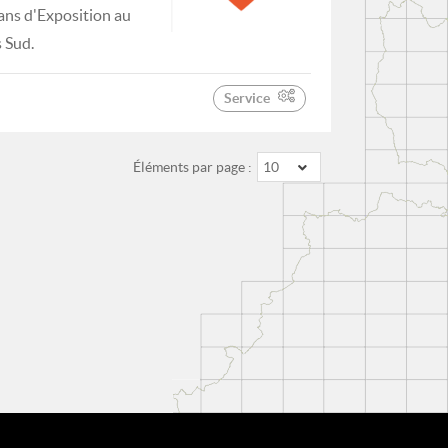
ans d'Exposition au
s Sud.
Service
Éléments par page :
10