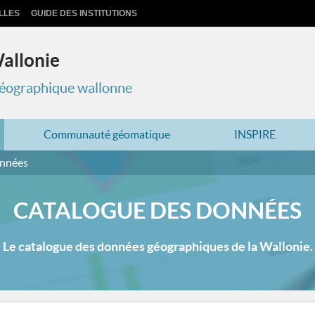
LLES
GUIDE DES INSTITUTIONS
Wallonie
 géographique wallonne
Communauté géomatique
INSPIRE
onnées
CATALOGUE DES DONNÉES
Le catalogue des données géographiques de la Wallonie.