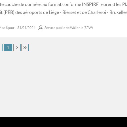
te couche de données au format conforme INSPIRE reprend les Pl
it (PEB) des aéroports de Liège - Bierset et de Charleroi - Bruxelle
ise à jour:
31/01/2024
Service public de Wallonie (SPW)
1