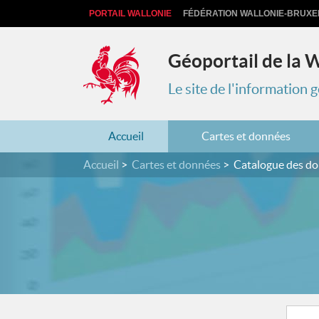
PORTAIL WALLONIE
FÉDÉRATION WALLONIE-BRUXE
Géoportail de la 
Le site de l'information
Accueil
Cartes et données
Accueil
Cartes et données
Catalogue des d