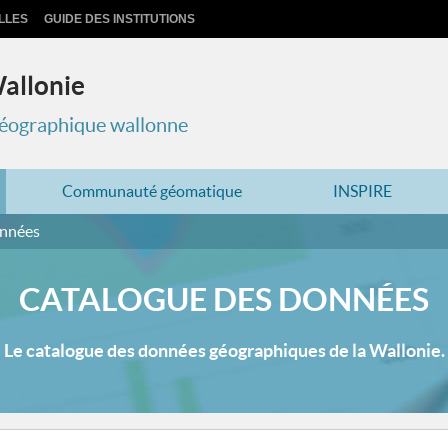
LLES
GUIDE DES INSTITUTIONS
Wallonie
 géographique wallonne
Communauté géomatique
INSPIRE
onnées
CATALOGUE DES DONNÉES
Le catalogue des données géographiques de la Wallonie.