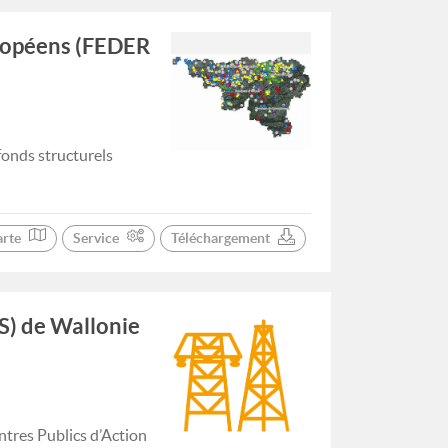
uropéens (FEDER
fonds structurels
arte
Service
Téléchargement
S) de Wallonie
tres Publics d’Action