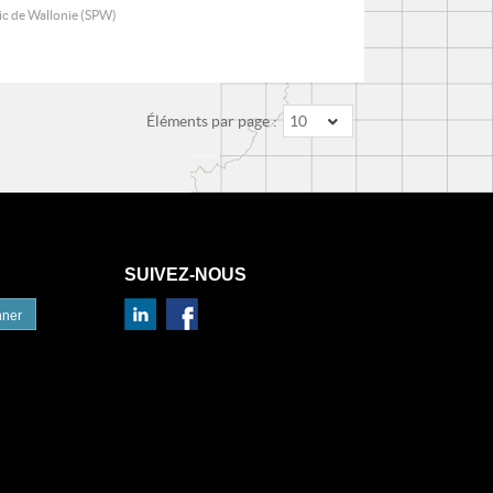
lic de Wallonie (SPW)
Éléments par page :
10
SUIVEZ-NOUS
nner