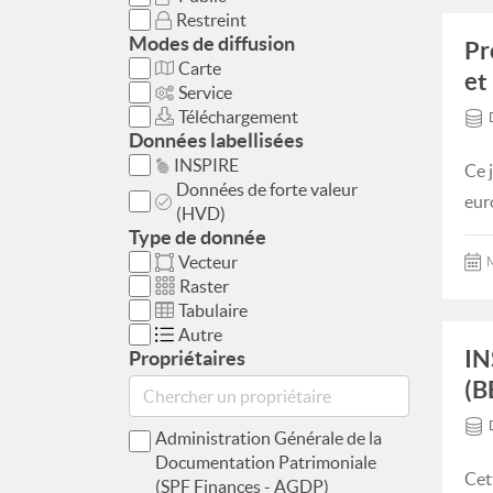
Restreint
Modes de diffusion
Pr
Carte
et
Service
Téléchargement
Données labellisées
INSPIRE
Ce 
Données de forte valeur
eur
(HVD)
Type de donnée
Vecteur
M
Raster
Tabulaire
Autre
IN
Propriétaires
(B
Administration Générale de la
Documentation Patrimoniale
Cet
(SPF Finances - AGDP)