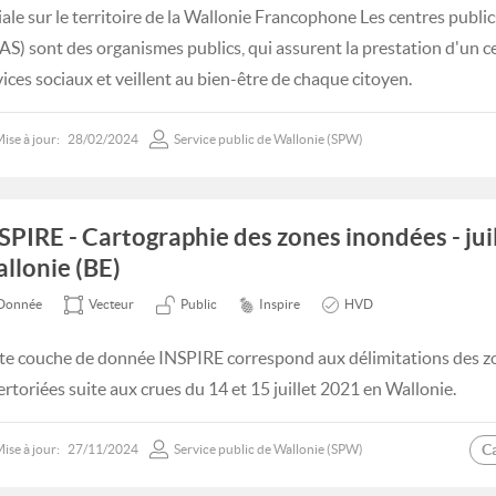
iale sur le territoire de la Wallonie Francophone Les centres public
AS) sont des organismes publics, qui assurent la prestation d'un 
vices sociaux et veillent au bien-être de chaque citoyen.
ise à jour:
28/02/2024
Service public de Wallonie (SPW)
SPIRE - Cartographie des zones inondées - jui
llonie (BE)
Donnée
Vecteur
Public
Inspire
HVD
te couche de donnée INSPIRE correspond aux délimitations des z
ertoriées suite aux crues du 14 et 15 juillet 2021 en Wallonie.
C
ise à jour:
27/11/2024
Service public de Wallonie (SPW)