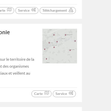
arte
Service
Téléchargement
onie
r le territoire de la
nt des organismes
iaux et veillent au
Carte
Service