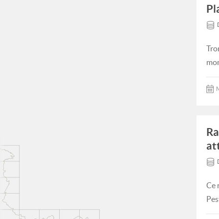
Pl
Tro
mom
M
Ra
at
Ce 
Pes