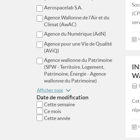
Soc
Aerospacelab S.A.
(CP
Agence Wallonne de l'Air et du
ser
Climat (AwAC)
Agence du Numérique (AdN)
M
Agence pour une Vie de Qualité
(AViQ)
Agence wallonne du Patrimoine
IN
(SPW - Territoire, Logement,
Patrimoine, Énergie - Agence
Wa
wallonne du Patrimoine)
Afficher tout
Date de modification
Cet
Cette semaine
rép
Ce mois
Cette année
M