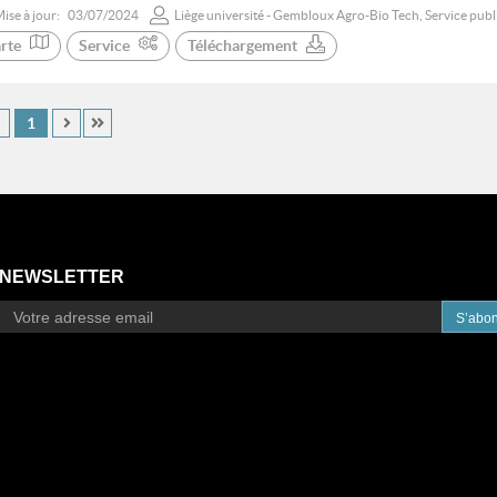
ise à jour:
03/07/2024
Liège université - Gembloux Agro-Bio Tech, Service pub
rte
Service
Téléchargement
1
NEWSLETTER
S’abo