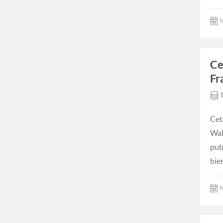
M
Ce
Fr
Cet
Wal
pub
bie
M