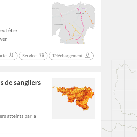
peut être
ver.
arte
Service
Téléchargement
s de sangliers
rs atteints par la