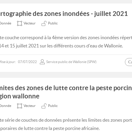
rtographie des zones inondées - juillet 2021
Donnée
Vecteur
Public
te couche correspond à la 4ème version des zones inondées répert
14 et 15 juillet 2021 sur les différents cours d'eau de Wallonie.
C
ise à jour:
07/07/2022
Service public de Wallonie (SPW)
mites des zones de lutte contre la peste porcin
gion wallonne
Donnée
Vecteur
Public
te série de couches de données présente les limites des zones por
poraires de lutte contre la peste porcine africaine.