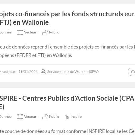
ojets co-financés par les fonds structurels e
 FTJ) en Wallonie
Donnée
Vecteur
Public
jeu de données reprend l’ensemble des projets co-financés par les 
opéens (FEDER et FTJ) en Wallonie.
C
ise à jour:
19/01/2026
Service public de Wallonie (SPW)
SPIRE - Centres Publics d’Action Sociale (CPA
E)
Donnée
Vecteur
Public
Inspire
te couche de données au format conforme INSPIRE localise les Cen