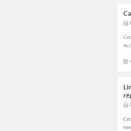
Ca
Cet
du 
M
Li
ré
Cet
tem