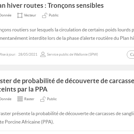
an hiver routes : Tronçons sensibles
Donnée
Vecteur
Public
nçons routiers sur lesquels la circulation de certains poids lourds 
entanément interdite lors de la phase d’alerte routière du Plan hi
C
ise à jour:
28/05/2021
Service public de Wallonie (SPW)
ster de probabilité de découverte de carcasse
teints par la PPA
Donnée
Raster
Public
raster présente la probabilité de découverte de carcasses de sanglie
te Porcine Africaine (PPA).