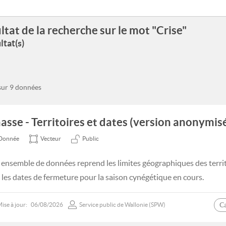
ltat de la recherche sur le mot "Crise"
ltat(s)
 sur 9 données
asse - Territoires et dates (version anonymis
Donnée
Vecteur
Public
 ensemble de données reprend les limites géographiques des territ
 les dates de fermeture pour la saison cynégétique en cours.
C
ise à jour:
06/08/2026
Service public de Wallonie (SPW)