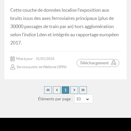
Cette couche de données localise l'exposition aux
bruits issus des axes ferroviaires principaux (plus de
30000 passages de train par an) hors agglomération
selon l’indice Lden et intégrée au rapportage européen
2017.
Mise à jour:
31/01/2024
Téléchargement
Service public de Wallonie (SPW)
1
Éléments par page :
10