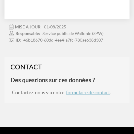
MISE À JOUR:
01/08/2025
Responsable:
Service public de Wallonie (SPW)
ID:
46b18670-60dd-4ee4-a7fc-780ae638d307
CONTACT
Des questions sur ces données ?
Contactez-nous via notre
formulaire de contact
.