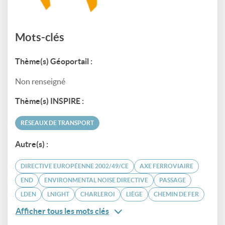
Mots-clés
Thème(s) Géoportail :
Non renseigné
Thème(s) INSPIRE :
RÉSEAUX DE TRANSPORT
Autre(s) :
DIRECTIVE EUROPÉENNE 2002/49/CE
AXE FERROVIAIRE
END
ENVIRONMENTAL NOISE DIRECTIVE
PASSAGE
LDEN
LNIGHT
CHARLEROI
LIÈGE
CHEMIN DE FER
Afficher tous les mots clés