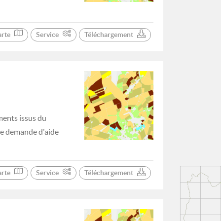
arte
Service
Téléchargement
ments issus du
 de demande d'aide
arte
Service
Téléchargement