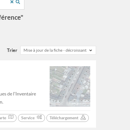
éférence"
Trier
Mise à jour de la fiche - décroissant
ues de l'Inventaire
n.
arte
Service
Téléchargement