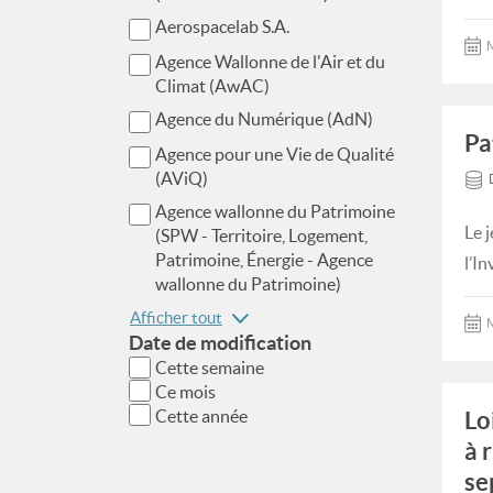
Aerospacelab S.A.
M
Agence Wallonne de l'Air et du
Climat (AwAC)
Agence du Numérique (AdN)
Pa
Agence pour une Vie de Qualité
(AViQ)
Agence wallonne du Patrimoine
Le j
(SPW - Territoire, Logement,
Patrimoine, Énergie - Agence
l’In
wallonne du Patrimoine)
Afficher tout
M
Date de modification
Cette semaine
Ce mois
Cette année
Lo
à 
se