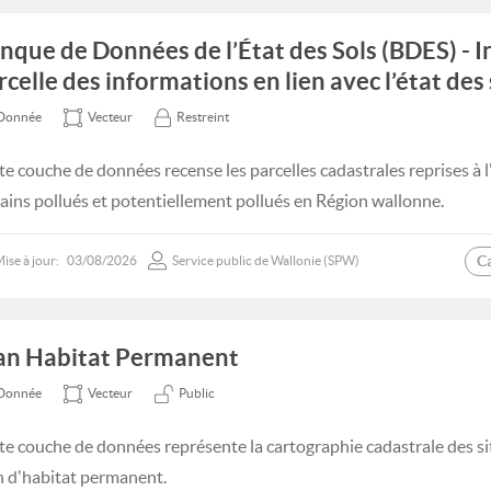
nque de Données de l’État des Sols (BDES) - I
rcelle des informations en lien avec l’état des 
Donnée
Vecteur
Restreint
te couche de données recense les parcelles cadastrales reprises à l
rains pollués et potentiellement pollués en Région wallonne.
C
ise à jour:
03/08/2026
Service public de Wallonie (SPW)
an Habitat Permanent
Donnée
Vecteur
Public
te couche de données représente la cartographie cadastrale des si
n d'habitat permanent.