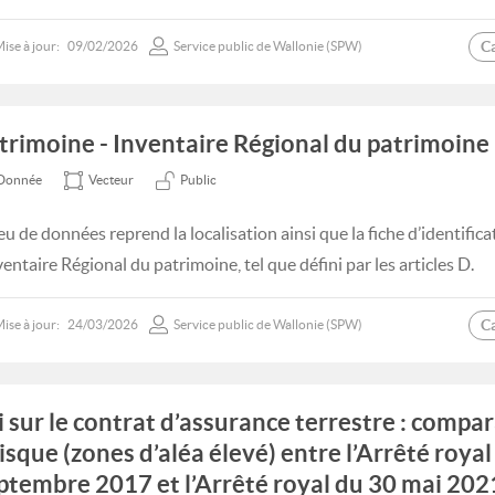
C
ise à jour:
09/02/2026
Service public de Wallonie (SPW)
trimoine - Inventaire Régional du patrimoine
Donnée
Vecteur
Public
eu de données reprend la localisation ainsi que la fiche d’identifica
ventaire Régional du patrimoine, tel que défini par les articles D.
C
ise à jour:
24/03/2026
Service public de Wallonie (SPW)
i sur le contrat d’assurance terrestre : compa
risque (zones d’aléa élevé) entre l’Arrêté roya
ptembre 2017 et l’Arrêté royal du 30 mai 202