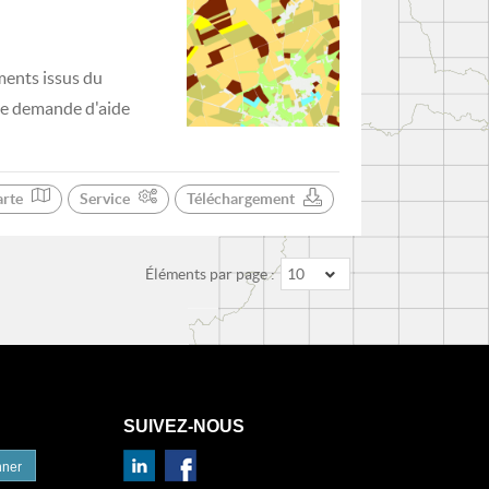
ments issus du
 de demande d'aide
arte
Service
Téléchargement
Éléments par page :
10
SUIVEZ-NOUS
nner