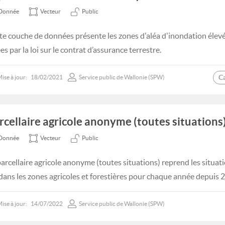
Donnée
Vecteur
Public
te couche de données présente les zones d'aléa d'inondation élevé
es par la loi sur le contrat d’assurance terrestre.
C
ise à jour:
18/02/2021
Service public de Wallonie (SPW)
rcellaire agricole anonyme (toutes situations)
Donnée
Vecteur
Public
parcellaire agricole anonyme (toutes situations) reprend les situatio
 dans les zones agricoles et forestières pour chaque année depuis 
ise à jour:
14/07/2022
Service public de Wallonie (SPW)