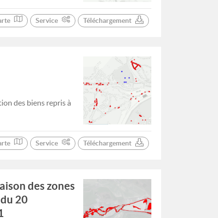
arte
Service
Téléchargement
tion des biens repris à
arte
Service
Téléchargement
raison des zones
l du 20
1