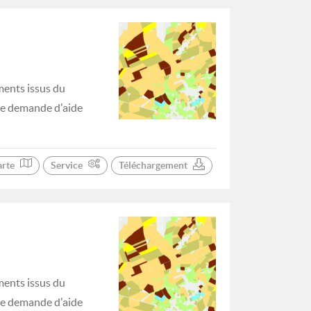
ments issus du
 de demande d'aide
arte
Service
Téléchargement
ments issus du
 de demande d'aide