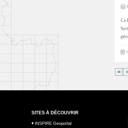
Ce 
Sys
géo
M
SITES À DÉCOUVRIR
INSPIRE Geoportal