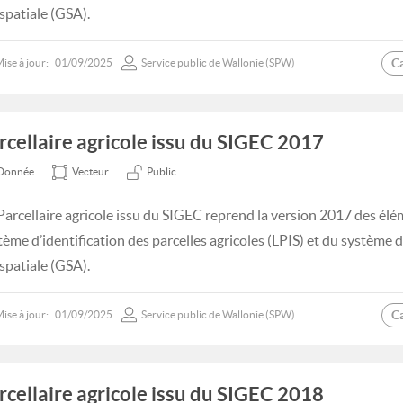
spatiale (GSA).
C
ise à jour:
01/09/2025
Service public de Wallonie (SPW)
rcellaire agricole issu du SIGEC 2017
Donnée
Vecteur
Public
Parcellaire agricole issu du SIGEC reprend la version 2017 des élé
tème d’identification des parcelles agricoles (LPIS) et du système
spatiale (GSA).
C
ise à jour:
01/09/2025
Service public de Wallonie (SPW)
rcellaire agricole issu du SIGEC 2018