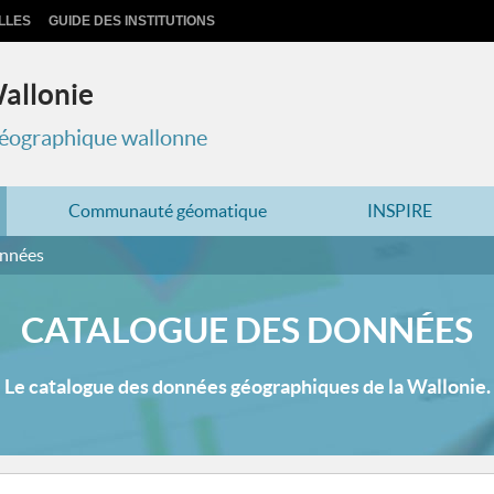
LLES
GUIDE DES INSTITUTIONS
Wallonie
 géographique wallonne
Communauté géomatique
INSPIRE
onnées
CATALOGUE DES DONNÉES
Le catalogue des données géographiques de la Wallonie.