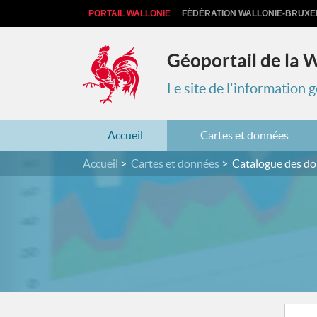
PORTAIL WALLONIE
FÉDÉRATION WALLONIE-BRUXE
Géoportail de la 
Le site de l'information
Accueil
Cartes et données
Accueil
Cartes et données
Catalogue des d