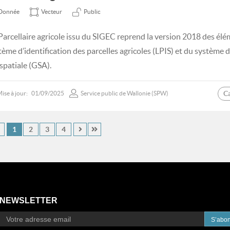
Donnée
Vecteur
Public
Parcellaire agricole issu du SIGEC reprend la version 2018 des élé
tème d’identification des parcelles agricoles (LPIS) et du système
spatiale (GSA).
C
ise à jour:
01/09/2025
Service public de Wallonie (SPW)
1
2
3
4
NEWSLETTER
S’abo