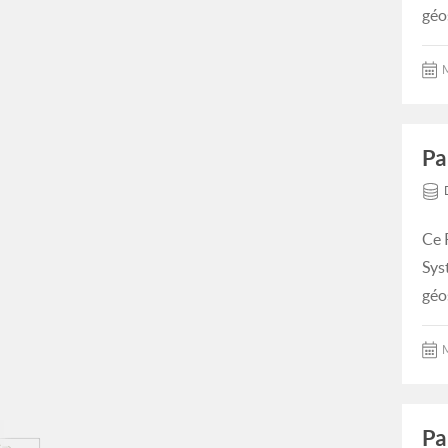
géo
M
Pa
Ce 
Sys
géo
M
Pa