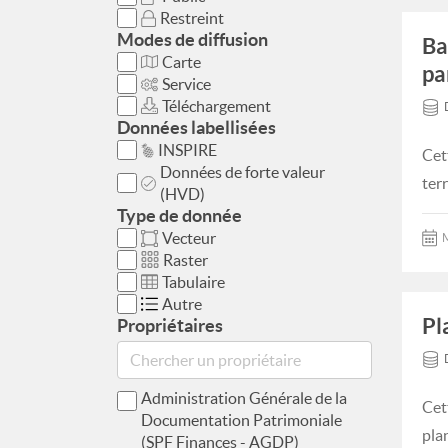
Restreint
Modes de diffusion
Ba
Carte
pa
Service
Téléchargement
Données labellisées
INSPIRE
Cet
Données de forte valeur
ter
(HVD)
Type de donnée
Vecteur
M
Raster
Tabulaire
Autre
Pl
Propriétaires
Administration Générale de la
Cet
Documentation Patrimoniale
pla
(SPF Finances - AGDP)