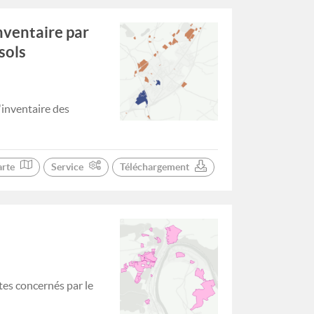
nventaire par
sols
'inventaire des
arte
Service
Téléchargement
tes concernés par le