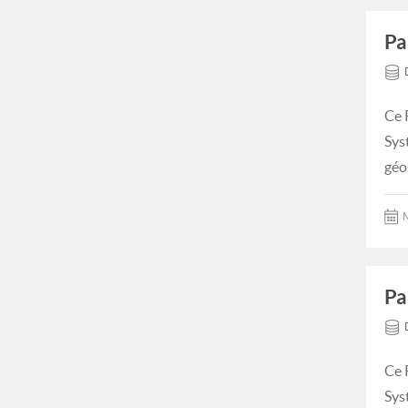
Pa
Ce 
Sys
géo
M
Pa
Ce 
Sys