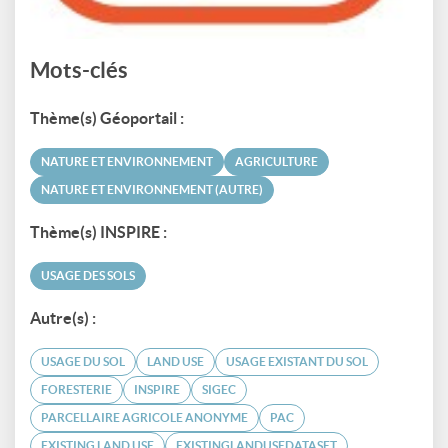
Mots-clés
Thème(s) Géoportail :
NATURE ET ENVIRONNEMENT
AGRICULTURE
NATURE ET ENVIRONNEMENT (AUTRE)
Thème(s) INSPIRE :
USAGE DES SOLS
Autre(s) :
USAGE DU SOL
LAND USE
USAGE EXISTANT DU SOL
FORESTERIE
INSPIRE
SIGEC
PARCELLAIRE AGRICOLE ANONYME
PAC
EXISTING LAND USE
EXISTINGLANDUSEDATASET