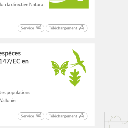
on la directive Natura
Service
Téléchargement
'espèces
9/147/EC en
 des populations
Wallonie.
Service
Téléchargement