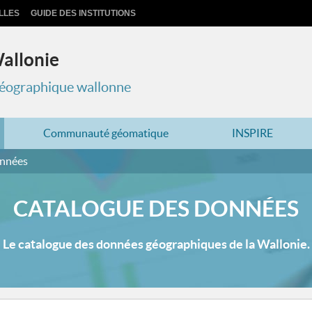
LLES
GUIDE DES INSTITUTIONS
Wallonie
 géographique wallonne
Communauté géomatique
INSPIRE
onnées
CATALOGUE DES DONNÉES
Le catalogue des données géographiques de la Wallonie.