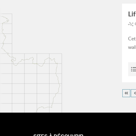
Li
Cet
wal