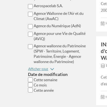
Cet
Aerospacelab S.A.
200
Agence Wallonne de l'Air et du
Climat (AwAC)
M
Agence du Numérique (AdN)
Agence pour une Vie de Qualité
(AViQ)
IN
Agence wallonne du Patrimoine
d'
(SPW - Territoire, Logement,
Patrimoine, Énergie - Agence
Wa
wallonne du Patrimoine)
Afficher tout
Date de modification
Cet
Cette semaine
d'e
Ce mois
Cette année
M