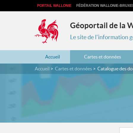
PORTAIL WALLONIE
FÉDÉRATION WALLONIE-BRUXE
Géoportail de la 
Le site de l'information
Accueil
Cartes et données
Accueil
Cartes et données
Catalogue des d