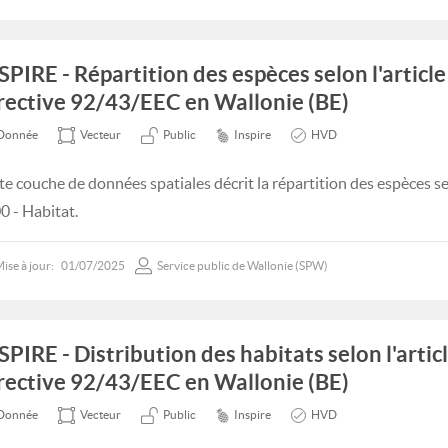
SPIRE - Répartition des espèces selon l'article
rective 92/43/EEC en Wallonie (BE)
Donnée
Vecteur
Public
Inspire
HVD
te couche de données spatiales décrit la répartition des espèces se
0 - Habitat.
ise à jour:
01/07/2025
Service public de Wallonie (SPW)
SPIRE - Distribution des habitats selon l'articl
rective 92/43/EEC en Wallonie (BE)
Donnée
Vecteur
Public
Inspire
HVD