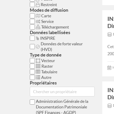
Restreint
Modes de diffusion
Carte
IN
Service
Di
Téléchargement
Données labellisées
INSPIRE
Données de forte valeur
Cet
(HVD)
200
Type de donnée
Vecteur
Raster
M
Tabulaire
Autre
Propriétaires
IN
Di
Administration Générale de la
Documentation Patrimoniale
(SPF Finances - AGDP)