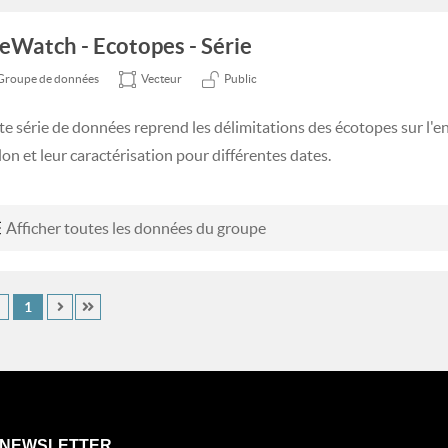
feWatch - Ecotopes - Série
Groupe de données
Vecteur
Public
te série de données reprend les délimitations des écotopes sur l'e
lon et leur caractérisation pour différentes dates.
Afficher toutes les données du groupe
1
NEWSLETTER