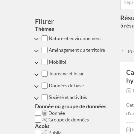
Résu
Filtrer
5 résu
Thèmes
Nature et environnement
Aménagement du territoire
1 - 10
Mobilité
Ca
Tourisme et loisir
hy
Données de base
Société et activités
Cet
Donnée ou groupe de données
Donnée
d'e
Groupe de données
Accès
M
Public