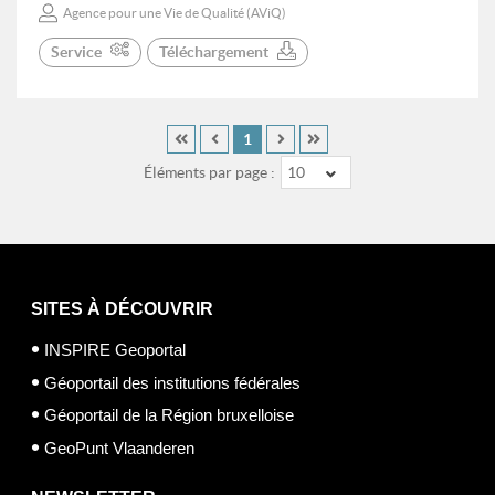
Agence pour une Vie de Qualité (AViQ)
Service
Téléchargement
1
Éléments par page :
10
SITES À DÉCOUVRIR
INSPIRE Geoportal
Géoportail des institutions fédérales
Géoportail de la Région bruxelloise
GeoPunt Vlaanderen