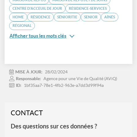
CENTRE D'ACCEUIL DE JOUR
RÉSIDENCE-SERVICES
HOME
RÉSIDENCE
SÉNIORITIE
SENIOR
AÎNÉS
RÉGIONAL
Afficher tous les mots clés
MISE À JOUR:
28/02/2024
Responsable:
Agence pour une Vie de Qualité (AViQ)
ID:
1bf35aa7-78e1-4fb2-963e-a7dd3d99f94a
CONTACT
Des questions sur ces données ?