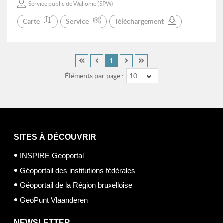
Service public de Wallonie (SPW)
Carte
Service
Téléchargement
1
Éléments par page :
10
SITES À DÉCOUVRIR
INSPIRE Geoportal
Géoportail des institutions fédérales
Géoportail de la Région bruxelloise
GeoPunt Vlaanderen
NEWSLETTER