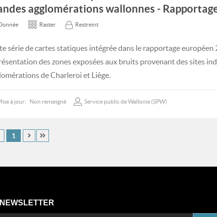
andes agglomérations wallonnes - Rapportag
Donnée
Raster
Restreint
te série de cartes statiques intégrée dans le rapportage européen
résentation des zones exposées aux bruits provenant des sites indu
lomérations de Charleroi et Liège.
ise à jour:
Non renseigné
Service public de Wallonie (SPW)
1
NEWSLETTER