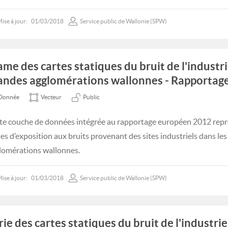
ise à jour:
01/03/2018
Service public de Wallonie (SPW)
ame des cartes statiques du bruit de l'industri
andes agglomérations wallonnes - Rapportag
Donnée
Vecteur
Public
te couche de données intégrée au rapportage européen 2012 repr
tes d’exposition aux bruits provenant des sites industriels dans le
lomérations wallonnes.
ise à jour:
01/03/2018
Service public de Wallonie (SPW)
rie des cartes statiques du bruit de l'industrie