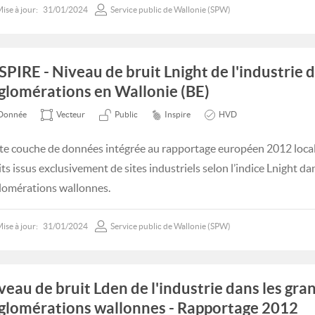
ise à jour:
31/01/2024
Service public de Wallonie (SPW)
SPIRE - Niveau de bruit Lnight de l'industrie 
glomérations en Wallonie (BE)
Donnée
Vecteur
Public
Inspire
HVD
te couche de données intégrée au rapportage européen 2012 locali
its issus exclusivement de sites industriels selon l’indice Lnight da
lomérations wallonnes.
ise à jour:
31/01/2024
Service public de Wallonie (SPW)
veau de bruit Lden de l'industrie dans les gra
glomérations wallonnes - Rapportage 2012