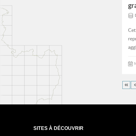
gr
Cet
rep
agg
M
SITES À DÉCOUVRIR