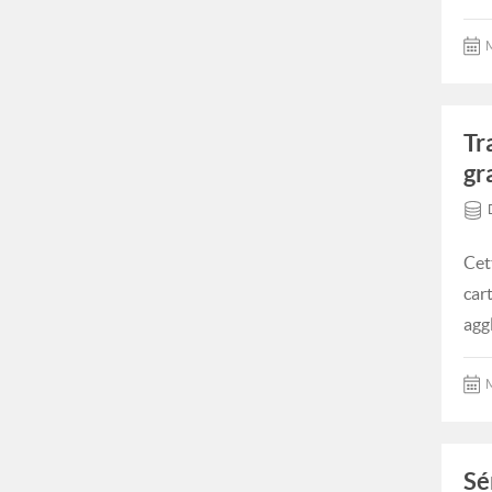
M
Tr
gr
Cet
car
agg
M
Sé