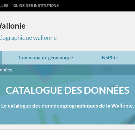
LLES
GUIDE DES INSTITUTIONS
Wallonie
 géographique wallonne
Communauté géomatique
INSPIRE
onnées
CATALOGUE DES DONNÉES
Le catalogue des données géographiques de la Wallonie.