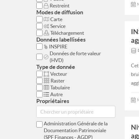
M
Restreint
Modes de diffusion
Carte
Service
IN
Téléchargement
Données labellisées
ag
INSPIRE
Données de forte valeur
(HVD)
Cet
Type de donnée
Vecteur
bru
Raster
agg
Tabulaire
Autre
Propriétaires
M
Administration Générale de la
Ni
Documentation Patrimoniale
ag
(SPF Finances - AGDP)