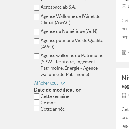
Aerospacelab S.A.
Agence Wallonne de l'Air et du
Cet
Climat (AwAC)
bru
Agence du Numérique (AdN)
agg
Agence pour une Vie de Qualité
(AViQ)
M
Agence wallonne du Patrimoine
(SPW - Territoire, Logement,
Patrimoine, Énergie - Agence
wallonne du Patrimoine)
Ni
Afficher tout
ag
Date de modification
Cette semaine
Ce mois
Cette année
Cet
bru
agg