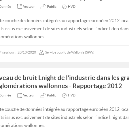
Donnée
Vecteur
Public
HVD
te couche de données intégrée au rapportage européen 2012 locali
its issus exclusivement de sites industriels selon l’indice Lden dan
lomérations wallonnes.
ise à jour:
20/10/2020
Service public de Wallonie (SPW)
veau de bruit Lnight de l'industrie dans les g
glomérations wallonnes - Rapportage 2012
Donnée
Vecteur
Public
HVD
te couche de données intégrée au rapportage européen 2012 locali
its issus exclusivement de sites industriels selon l’indice Lnight da
lomérations wallonnes.