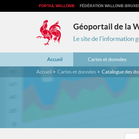
PORTAIL WALLONIE
FÉDÉRATION WALLONIE-BRUXE
Géoportail de la 
Le site de l'information
Accueil
Cartes et données
Accueil
Cartes et données
Catalogue des d