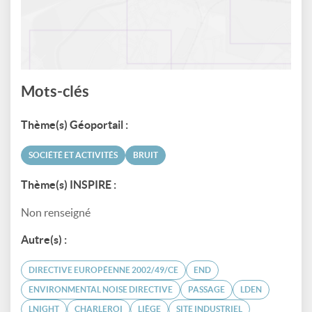
Mots-clés
Thème(s) Géoportail :
SOCIÉTÉ ET ACTIVITÉS
BRUIT
Thème(s) INSPIRE :
Non renseigné
Autre(s) :
DIRECTIVE EUROPÉENNE 2002/49/CE
END
ENVIRONMENTAL NOISE DIRECTIVE
PASSAGE
LDEN
LNIGHT
CHARLEROI
LIÈGE
SITE INDUSTRIEL