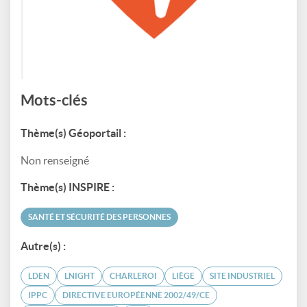
Mots-clés
Thème(s) Géoportail :
Non renseigné
Thème(s) INSPIRE :
SANTÉ ET SÉCURITÉ DES PERSONNES
Autre(s) :
LDEN
LNIGHT
CHARLEROI
LIÈGE
SITE INDUSTRIEL
IPPC
DIRECTIVE EUROPÉENNE 2002/49/CE