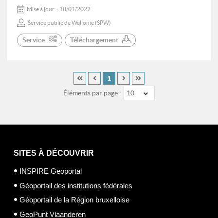
Mise à jour:
18/01/2022
Service public de Wallonie (SPW)
Service
Téléchargement
1
Éléments par page :
10
SITES À DÉCOUVRIR
INSPIRE Geoportal
Géoportail des institutions fédérales
Géoportail de la Région bruxelloise
GeoPunt Vlaanderen