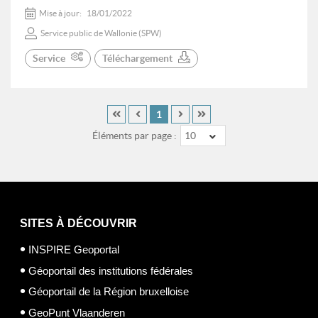
Mise à jour:
18/01/2022
Service public de Wallonie (SPW)
Service
Téléchargement
1
Éléments par page :
10
SITES À DÉCOUVRIR
INSPIRE Geoportal
Géoportail des institutions fédérales
Géoportail de la Région bruxelloise
GeoPunt Vlaanderen