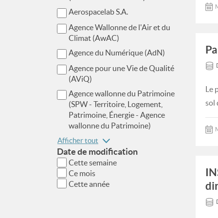
M
Aerospacelab S.A.
Agence Wallonne de l'Air et du
Climat (AwAC)
Pa
Agence du Numérique (AdN)
Agence pour une Vie de Qualité
(AViQ)
Le 
Agence wallonne du Patrimoine
sol
(SPW - Territoire, Logement,
Patrimoine, Énergie - Agence
wallonne du Patrimoine)
M
Afficher tout
Date de modification
Cette semaine
IN
Ce mois
Cette année
di