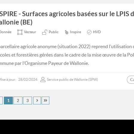
SPIRE - Surfaces agricoles basées sur le LPIS 
llonie (BE)
Donnée
Vecteur
Public
Inspire
HVD
parcellaire agricole anonyme (situation 2022) reprend l’utilisation 
icoles et forestières gérées dans le cadre de la mise œuvre de la Po
mune par l’Organisme Payeur de Wallonie.
C
ise à jour:
28/02/2024
Service public de Wallonie (SPW)
1
2
3