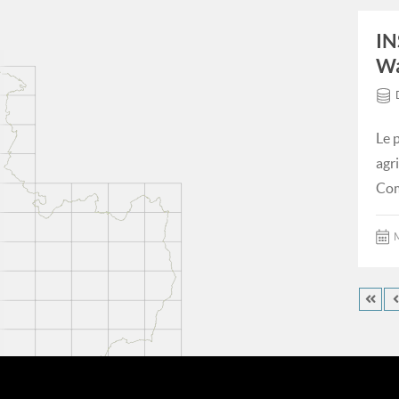
IN
Wa
Le 
agr
Com
M