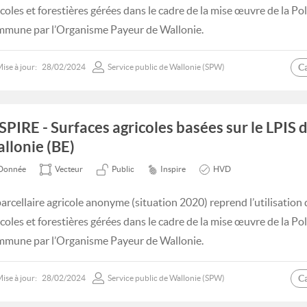
icoles et forestières gérées dans le cadre de la mise œuvre de la Po
mune par l’Organisme Payeur de Wallonie.
C
ise à jour:
28/02/2024
Service public de Wallonie (SPW)
SPIRE - Surfaces agricoles basées sur le LPIS 
llonie (BE)
Donnée
Vecteur
Public
Inspire
HVD
parcellaire agricole anonyme (situation 2020) reprend l’utilisation 
icoles et forestières gérées dans le cadre de la mise œuvre de la Po
mune par l’Organisme Payeur de Wallonie.
C
ise à jour:
28/02/2024
Service public de Wallonie (SPW)