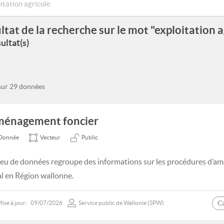
ltat de la recherche sur le mot "exploitation a
ultat(s)
 sur 29 données
énagement foncier
Donnée
Vecteur
Public
jeu de données regroupe des informations sur les procédures d’a
al en Région wallonne.
C
ise à jour:
09/07/2026
Service public de Wallonie (SPW)