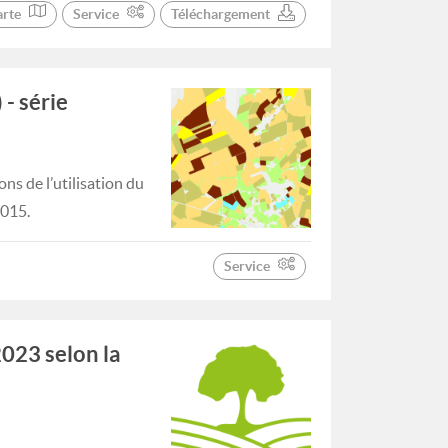
arte
Service
Téléchargement
 - série
ns de l’utilisation du
2015.
Service
023 selon la