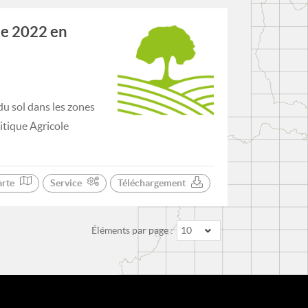
de 2022 en
du sol dans les zones
litique Agricole
arte
Service
Téléchargement
Éléments par page :
10