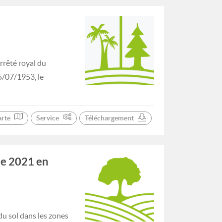
rrêté royal du
5/07/1953, le
arte
Service
Téléchargement
de 2021 en
du sol dans les zones