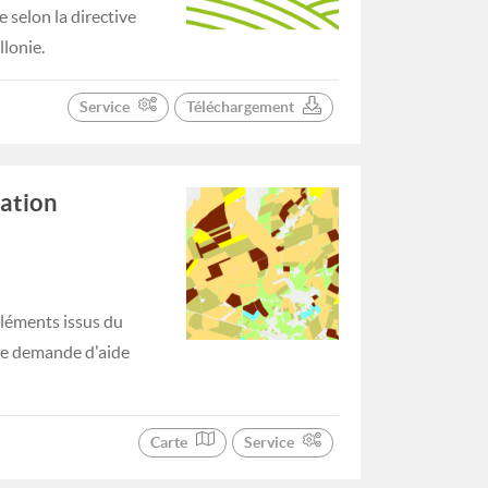
selon la directive
lonie.
Service
Téléchargement
uation
éléments issus du
 de demande d'aide
Carte
Service