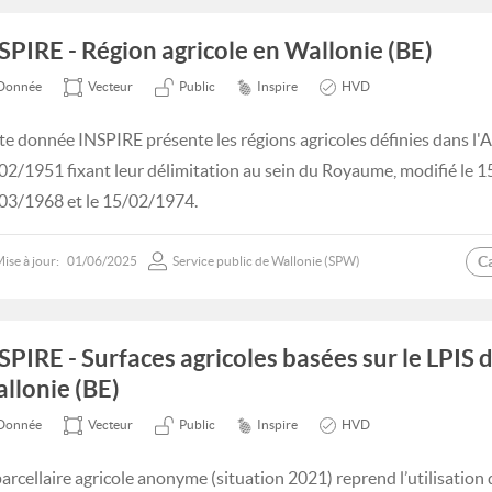
SPIRE - Région agricole en Wallonie (BE)
Donnée
Vecteur
Public
Inspire
HVD
te donnée INSPIRE présente les régions agricoles définies dans l'A
02/1951 fixant leur délimitation au sein du Royaume, modifié le 1
03/1968 et le 15/02/1974.
C
ise à jour:
01/06/2025
Service public de Wallonie (SPW)
SPIRE - Surfaces agricoles basées sur le LPIS 
llonie (BE)
Donnée
Vecteur
Public
Inspire
HVD
parcellaire agricole anonyme (situation 2021) reprend l’utilisation 