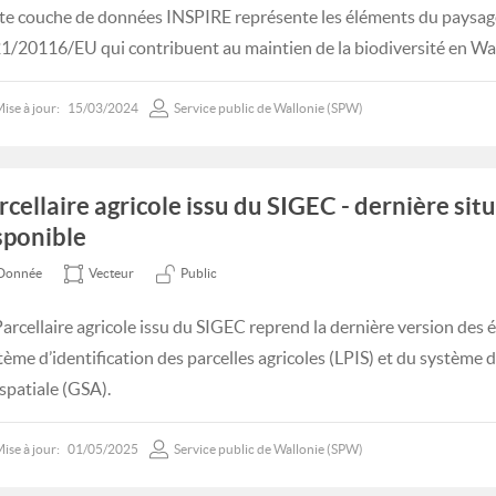
te couche de données INSPIRE représente les éléments du paysage 
1/20116/EU qui contribuent au maintien de la biodiversité en Wal
ise à jour:
15/03/2024
Service public de Wallonie (SPW)
rcellaire agricole issu du SIGEC - dernière sit
sponible
Donnée
Vecteur
Public
Parcellaire agricole issu du SIGEC reprend la dernière version des 
tème d’identification des parcelles agricoles (LPIS) et du système
spatiale (GSA).
ise à jour:
01/05/2025
Service public de Wallonie (SPW)