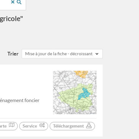
gricole"
Trier
Mise à jour de la fiche - décroissant
ménagement foncier
arte
Service
Téléchargement