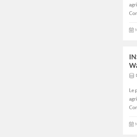
agr
Com
M
IN
Wa
Le 
agr
Com
M