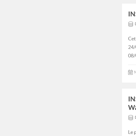
IN
Cet
24/
08/
M
IN
Wa
Le 