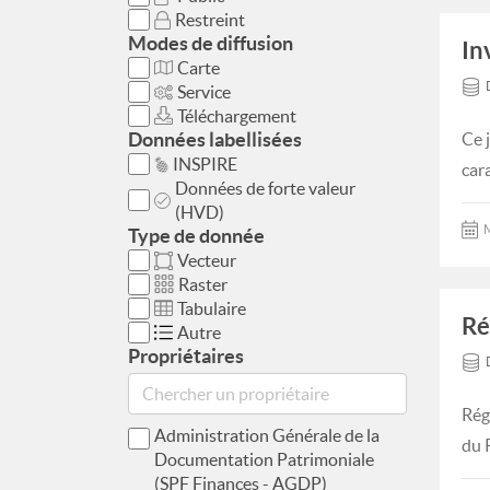
Restreint
Modes de diffusion
In
Carte
Service
Téléchargement
Données labellisées
Ce 
INSPIRE
car
Données de forte valeur
(HVD)
M
Type de donnée
Vecteur
Raster
Tabulaire
Ré
Autre
Propriétaires
Rég
Administration Générale de la
du 
Documentation Patrimoniale
(SPF Finances - AGDP)