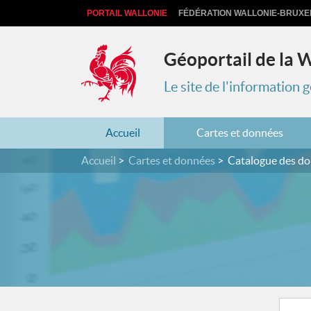
PORTAIL WALLONIE
FÉDÉRATION WALLONIE-BRUXE
Géoportail de la 
Le site de l'information
Accueil
Cartes et données
Accueil
Cartes et données
Catalogue des d