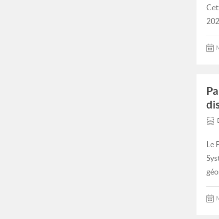
Cet
202
M
Pa
di
Le 
Sys
géo
M