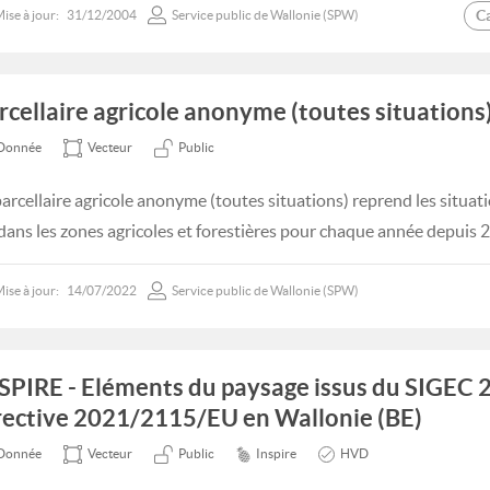
C
ise à jour:
31/12/2004
Service public de Wallonie (SPW)
rcellaire agricole anonyme (toutes situations)
Donnée
Vecteur
Public
parcellaire agricole anonyme (toutes situations) reprend les situatio
 dans les zones agricoles et forestières pour chaque année depuis 
ise à jour:
14/07/2022
Service public de Wallonie (SPW)
SPIRE - Eléments du paysage issus du SIGEC 2
rective 2021/2115/EU en Wallonie (BE)
Donnée
Vecteur
Public
Inspire
HVD