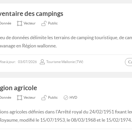
ventaire des campings
Donnée
Vecteur
Public
jeu de données délimite les terrains de camping touristique, de cam
avanage en Région wallonne.
C
ise à jour:
03/07/2026
Tourisme Wallonie (TW)
gion agricole
Donnée
Vecteur
Public
HVD
ions agricoles définies dans l'Arrêté royal du 24/02/1951 fixant le
Royaume, modifié le 15/07/1953, le 08/03/1968 et le 15/02/1974.