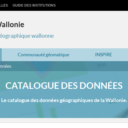
LLES
GUIDE DES INSTITUTIONS
Wallonie
 géographique wallonne
Communauté géomatique
INSPIRE
onnées
CATALOGUE DES DONNÉES
Le catalogue des données géographiques de la Wallonie.