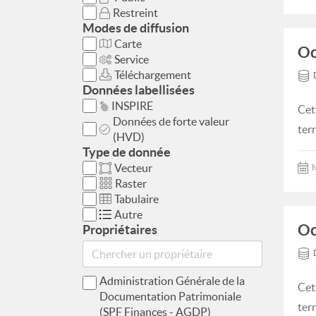
Restreint
Modes de diffusion
Carte
Oc
Service
Téléchargement
Données labellisées
INSPIRE
Cet
Données de forte valeur
ter
(HVD)
Type de donnée
Vecteur
M
Raster
Tabulaire
Autre
Oc
Propriétaires
Administration Générale de la
Cet
Documentation Patrimoniale
ter
(SPF Finances - AGDP)