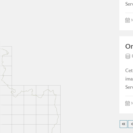
Ser
M
Or
Cet
ima
Ser
M