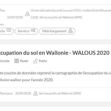
Mise
Université catholique de Louvain (UCL), Institut Scientifique de
10/09/2020
(ULB), Service public de Wallonie (SPW)
our:
rte
Service
Téléchargement
cupation du sol en Wallonie - WALOUS 2020
Donnée
Raster
Public
te couche de données reprend la cartographie de l’occupation du s
ritoire wallon pour l’année 2020.
ise à jour:
10/09/2020
Service public de Wallonie (SPW)