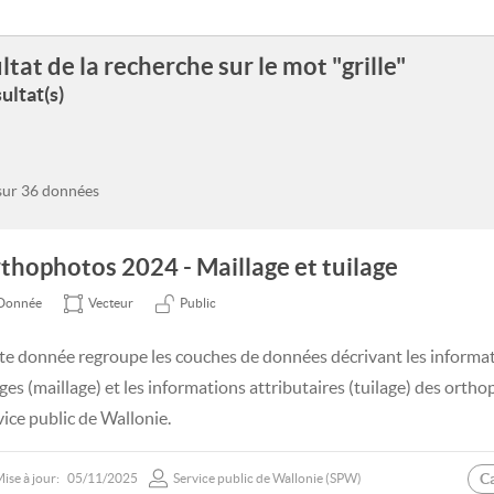
ltat de la recherche sur le mot "grille"
ultat(s)
 sur 36 données
thophotos 2024 - Maillage et tuilage
Donnée
Vecteur
Public
te donnée regroupe les couches de données décrivant les informati
ges (maillage) et les informations attributaires (tuilage) des ort
vice public de Wallonie.
C
ise à jour:
05/11/2025
Service public de Wallonie (SPW)