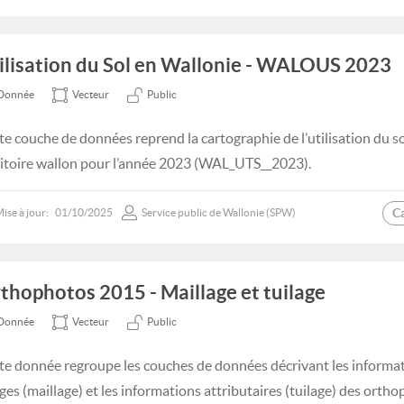
ilisation du Sol en Wallonie - WALOUS 2023
Donnée
Vecteur
Public
te couche de données reprend la cartographie de l’utilisation du s
ritoire wallon pour l’année 2023 (WAL_UTS__2023).
C
ise à jour:
01/10/2025
Service public de Wallonie (SPW)
thophotos 2015 - Maillage et tuilage
Donnée
Vecteur
Public
te donnée regroupe les couches de données décrivant les informati
ges (maillage) et les informations attributaires (tuilage) des ort