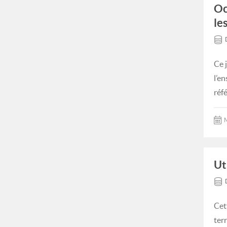
Oc
le
Ce 
l’e
réf
M
Ut
Cet
ter