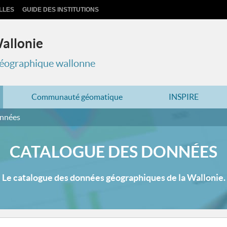
LLES
GUIDE DES INSTITUTIONS
Wallonie
 géographique wallonne
Communauté géomatique
INSPIRE
onnées
CATALOGUE DES DONNÉES
Le catalogue des données géographiques de la Wallonie.