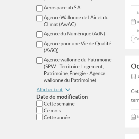
Aerospacelab S.A.
Agence Wallonne de l'Air et du
à
Climat (AwAC)
j
Agence du Numérique (AdN)
Ca
Agence pour une Vie de Qualité
(AViQ)
Agence wallonne du Patrimoine
Oc
(SPW - Territoire, Logement,
Patrimoine, Énergie - Agence
wallonne du Patrimoine)
Afficher tout
Cet
Date de modification
ter
Cette semaine
Ce mois
Cette année
M