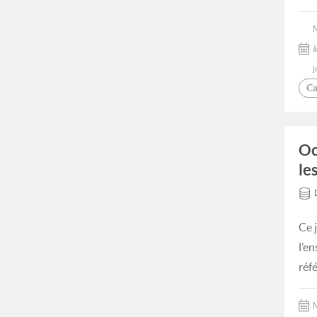
à
j
Ca
Oc
le
Ce 
l’e
réf
M