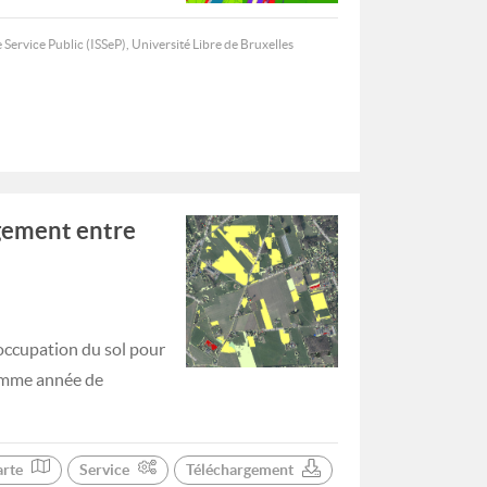
 Service Public (ISSeP), Université Libre de Bruxelles
gement entre
occupation du sol pour
comme année de
arte
Service
Téléchargement