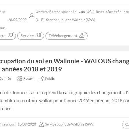
Mise
Université catholique de Louvain (UCL), Institut Scientifique de
28/09/2020
(ULB), Service public de Wallonie (SPW)
our:
rte
Service
Téléchargement
cupation du sol en Wallonie - WALOUS chan
s années 2018 et 2019
Donnée
Raster
Public
jeu de données raster reprend la cartographie des changements d’
nsemble du territoire wallon pour l’année 2019 en prenant 2018 
érence.
C
ise à jour:
10/09/2020
Service public de Wallonie (SPW)