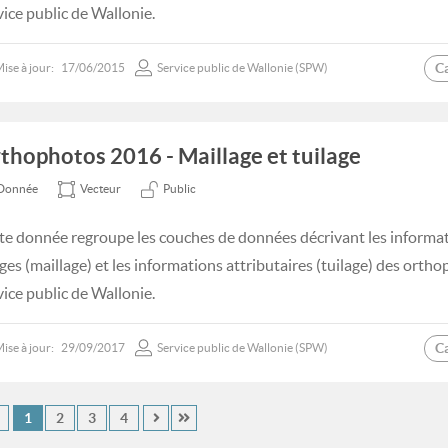
vice public de Wallonie.
C
ise à jour:
17/06/2015
Service public de Wallonie (SPW)
thophotos 2016 - Maillage et tuilage
Donnée
Vecteur
Public
te donnée regroupe les couches de données décrivant les informati
ges (maillage) et les informations attributaires (tuilage) des ort
vice public de Wallonie.
C
ise à jour:
29/09/2017
Service public de Wallonie (SPW)
1
2
3
4