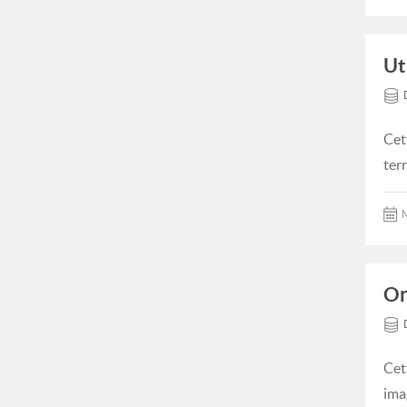
Ut
Cet
ter
M
Or
Cet
ima