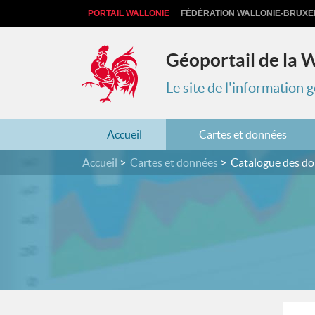
PORTAIL WALLONIE
FÉDÉRATION WALLONIE-BRUXE
Géoportail de la 
Le site de l'information
Accueil
Cartes et données
Accueil
Cartes et données
Catalogue des d