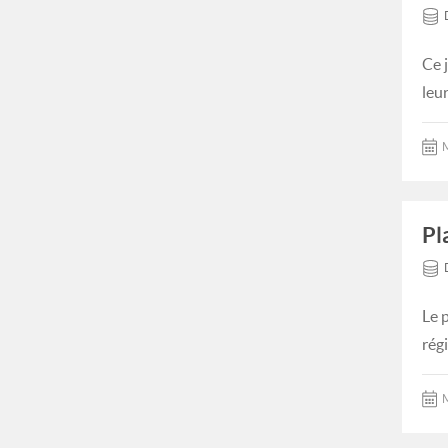
Ce 
leur
M
Pl
Le 
rég
M