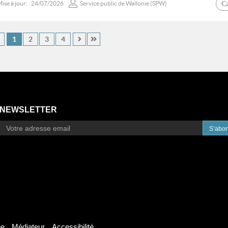
C
ise à jour:
24/07/2026
Service public de Wallonie (SPW)
1
2
3
4
NEWSLETTER
S’abo
ée
Médiateur
Accessibilité