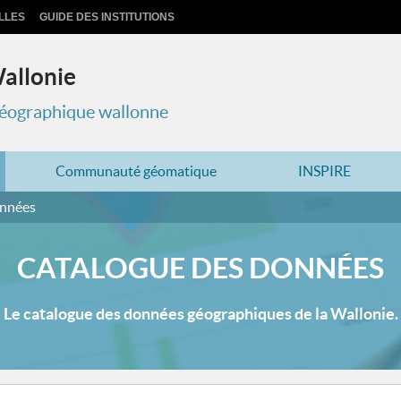
LLES
GUIDE DES INSTITUTIONS
Wallonie
 géographique wallonne
Communauté géomatique
INSPIRE
onnées
CATALOGUE DES DONNÉES
Le catalogue des données géographiques de la Wallonie.