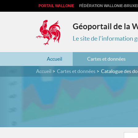
PORTAIL WALLONIE
FÉDÉRATION WALLONIE-BRUXE
Géoportail de la 
Le site de l'information
Accueil
Cartes et données
Accueil
Cartes et données
Catalogue des d