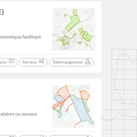
E)
conomique facilitant
arte
Service
Téléchargement
inéaires ou zonaux