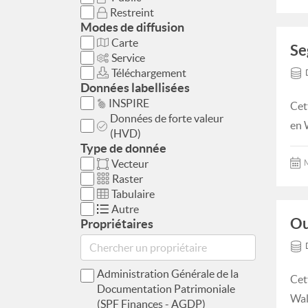
Restreint
Modes de diffusion
Carte
Se
Service
Téléchargement
Données labellisées
INSPIRE
Cet
Données de forte valeur
en 
(HVD)
Type de donnée
Vecteur
M
Raster
Tabulaire
Autre
Ou
Propriétaires
Administration Générale de la
Cet
Documentation Patrimoniale
Wal
(SPF Finances - AGDP)