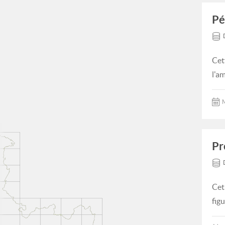
Pé
Cet
l'a
M
Pr
Cet
fig