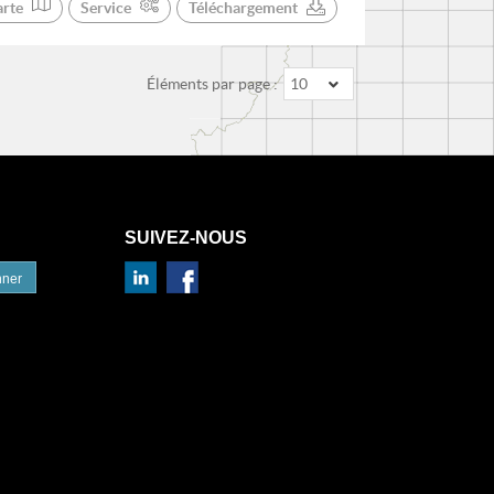
arte
Service
Téléchargement
Éléments par page :
10
SUIVEZ-NOUS
nner