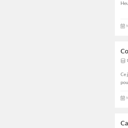
Heu
M
Co
Ce 
pou
M
Ca