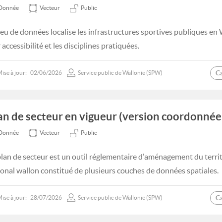
Donnée
Vecteur
Public
jeu de données localise les infrastructures sportives publiques en 
 accessibilité et les disciplines pratiquées.
C
ise à jour:
02/06/2026
Service public de Wallonie (SPW)
an de secteur en vigueur (version coordonnée 
Donnée
Vecteur
Public
plan de secteur est un outil réglementaire d'aménagement du terri
ional wallon constitué de plusieurs couches de données spatiales.
C
ise à jour:
28/07/2026
Service public de Wallonie (SPW)