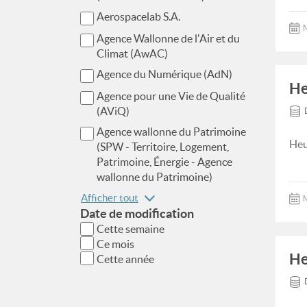
Aerospacelab S.A.
M
Agence Wallonne de l'Air et du
Climat (AwAC)
Agence du Numérique (AdN)
He
Agence pour une Vie de Qualité
(AViQ)
Agence wallonne du Patrimoine
Heu
(SPW - Territoire, Logement,
Patrimoine, Énergie - Agence
wallonne du Patrimoine)
Afficher tout
M
Date de modification
Cette semaine
Ce mois
He
Cette année