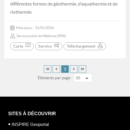
différentes formes de géothermie, d’aquathermie et de
riothermie.
Mise à jour:
01/01/2026
Service public de Wallonie (SPW)
Carte
Service
Téléchargement
1
Éléments par page :
10
SITES À DÉCOUVRIR
INSPIRE Geoportal