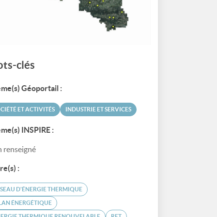
ts-clés
me(s) Géoportail :
CIÉTÉ ET ACTIVITÉS
INDUSTRIE ET SERVICES
me(s) INSPIRE :
 renseigné
re(s) :
SEAU D'ÉNERGIE THERMIQUE
LAN ÉNERGÉTIQUE
NERGIE THERMIQUE RENOUVELABLE
RET