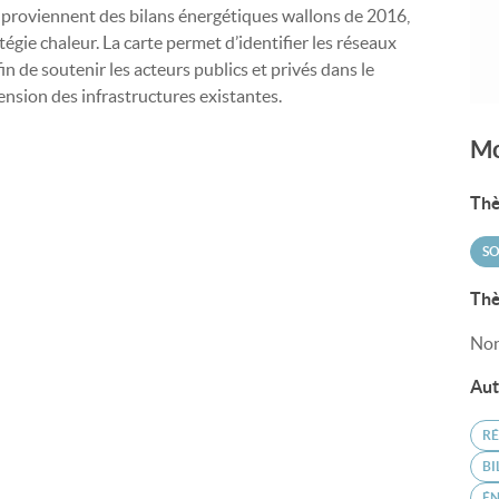
 proviennent des bilans énergétiques wallons de 2016,
tégie chaleur. La carte permet d’identifier les réseaux
fin de soutenir les acteurs publics et privés dans le
sion des infrastructures existantes.
Mo
Thè
SO
Thè
Non
Aut
RÉ
BI
É