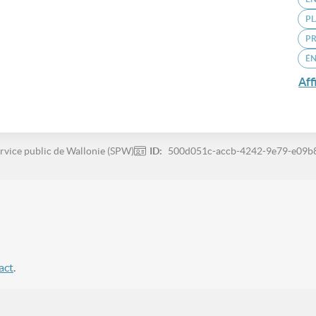
PL
P
ÉN
Aff
rvice public de Wallonie (SPW)
ID:
500d051c-accb-4242-9e79-e09b
act
.