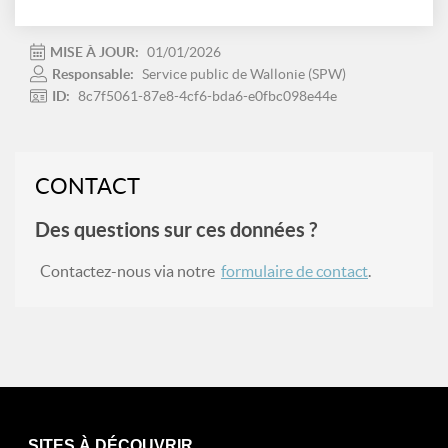
MISE À JOUR:
01/01/2026
Responsable:
Service public de Wallonie (SPW)
ID:
8c7f5061-87e8-4cf6-bda6-e0fbc098e44e
CONTACT
Des questions sur ces données ?
Contactez-nous via notre
formulaire de contact
.
SITES À DÉCOUVRIR