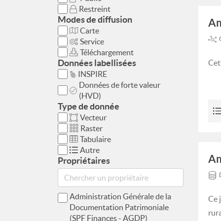
Restreint
Modes de diffusion
Am
Carte
Service
Téléchargement
Données labellisées
Cet
INSPIRE
Données de forte valeur
(HVD)
Type de donnée
Vecteur
Raster
Tabulaire
Autre
Am
Propriétaires
Administration Générale de la
Ce 
Documentation Patrimoniale
rur
(SPF Finances - AGDP)