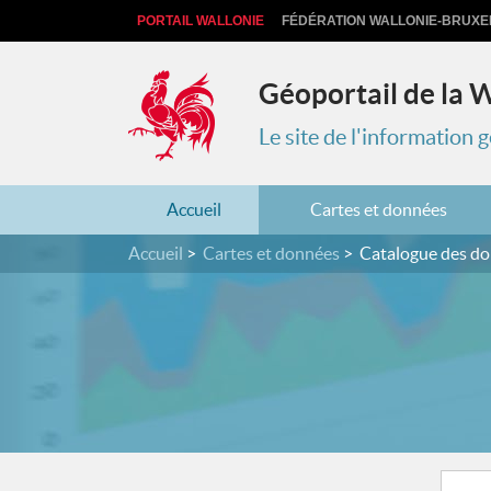
PORTAIL WALLONIE
FÉDÉRATION WALLONIE-BRUXE
Géoportail de la 
Le site de l'information
Accueil
Cartes et données
Accueil
Cartes et données
Catalogue des d