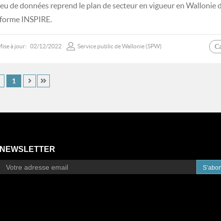
jeu de données reprend le plan de secteur en vigueur en Wallonie 
forme INSPIRE.
C
ise à jour:
02/12/2022
Service public de Wallonie (SPW)
1
NEWSLETTER
S’abo