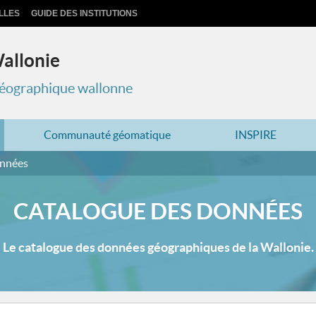
LLES
GUIDE DES INSTITUTIONS
Wallonie
 géographique wallonne
Communauté géomatique
INSPIRE
onnées
CATALOGUE DES DONNÉES
Le catalogue des données géographiques de la Wallonie.