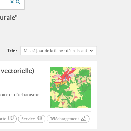
rurale"
Trier
Mise à jour de la fiche - décroissant
vectorielle)
toire et d'urbanisme
arte
Service
Téléchargement