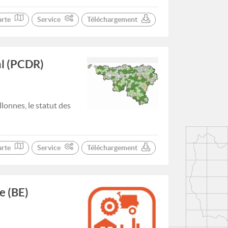
arte
Service
Téléchargement
l (PCDR)
onnes, le statut des
arte
Service
Téléchargement
e (BE)