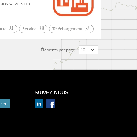
dans sa version
arte
Service
Téléchargement
Éléments par page :
10
SUIVEZ-NOUS
nner