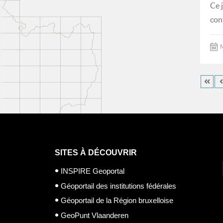
Ce 
con
M
SITES À DÉCOUVRIR
INSPIRE Geoportal
Géoportail des institutions fédérales
Géoportail de la Région bruxelloise
GeoPunt Vlaanderen