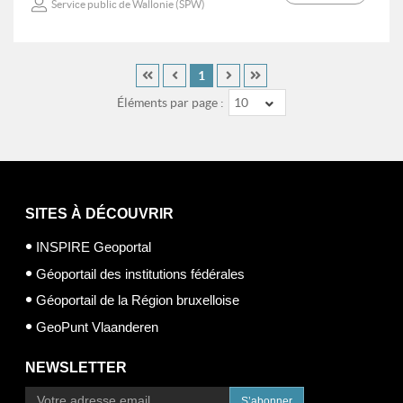
Service public de Wallonie (SPW)
1
Éléments par page :
10
SITES À DÉCOUVRIR
INSPIRE Geoportal
Géoportail des institutions fédérales
Géoportail de la Région bruxelloise
GeoPunt Vlaanderen
NEWSLETTER
S’abonner