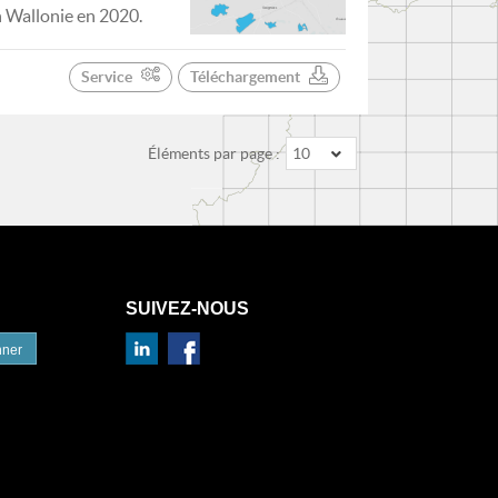
n Wallonie en 2020.
Service
Téléchargement
Éléments par page :
10
SUIVEZ-NOUS
nner