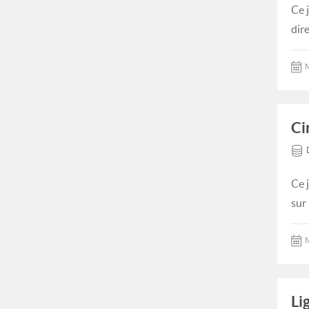
Ce 
dire
M
Ci
Ce 
sur
M
Li