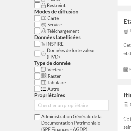
Restreint
Modes de diffusion
Carte
Et
Service
Téléchargement
Données labellisées
INSPIRE
Cet
Données de forte valeur
et d
(HVD)
Type de donnée
Vecteur
M
Raster
Tabulaire
Autre
It
Propriétaires
Administration Générale de la
Ce 
Documentation Patrimoniale
sein
(SPF Finances - AGDP)