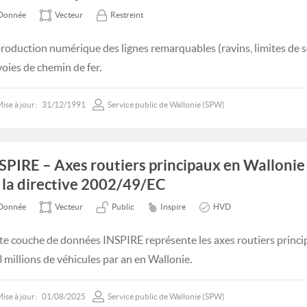
Donnée
Vecteur
Restreint
roduction numérique des lignes remarquables (ravins, limites de so
voies de chemin de fer.
ise à jour:
31/12/1991
Service public de Wallonie (SPW)
SPIRE – Axes routiers principaux en Wallonie 
 la directive 2002/49/EC
Donnée
Vecteur
Public
Inspire
HVD
te couche de données INSPIRE représente les axes routiers princ
3 millions de véhicules par an en Wallonie.
ise à jour:
01/08/2025
Service public de Wallonie (SPW)