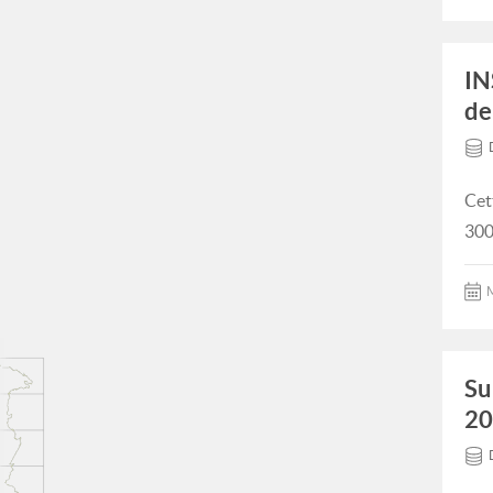
IN
de
Cet
300
M
Su
20