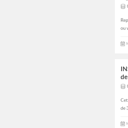
Rep
ou 
M
IN
de
Cet
de 
M