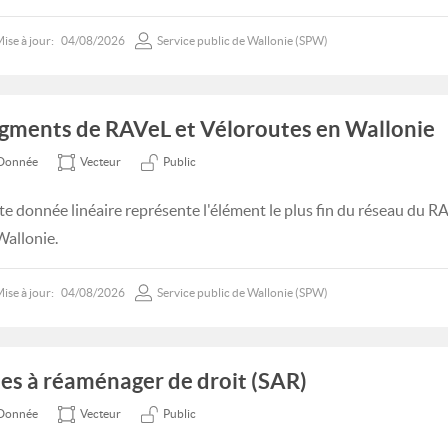
ise à jour:
04/08/2026
Service public de Wallonie (SPW)
gments de RAVeL et Véloroutes en Wallonie
Donnée
Vecteur
Public
te donnée linéaire représente l'élément le plus fin du réseau du R
Wallonie.
ise à jour:
04/08/2026
Service public de Wallonie (SPW)
tes à réaménager de droit (SAR)
Donnée
Vecteur
Public