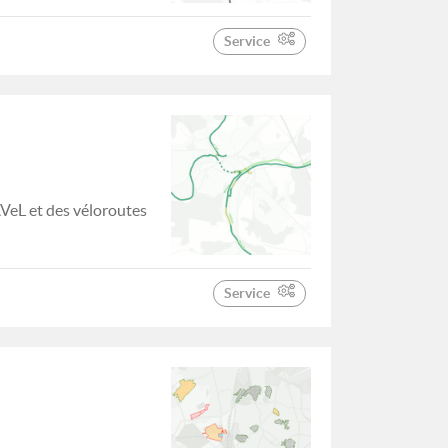
Service
AVeL et des véloroutes
Service