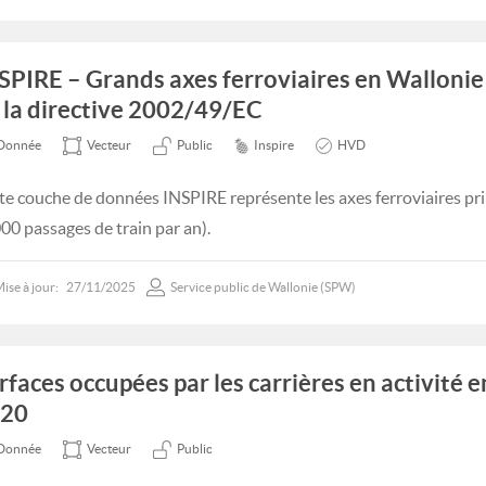
SPIRE – Grands axes ferroviaires en Wallonie
 la directive 2002/49/EC
Donnée
Vecteur
Public
Inspire
HVD
te couche de données INSPIRE représente les axes ferroviaires pri
00 passages de train par an).
ise à jour:
27/11/2025
Service public de Wallonie (SPW)
rfaces occupées par les carrières en activité 
20
Donnée
Vecteur
Public