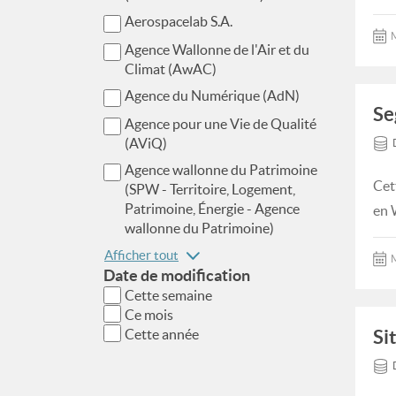
Aerospacelab S.A.
M
Agence Wallonne de l'Air et du
Climat (AwAC)
Agence du Numérique (AdN)
Se
Agence pour une Vie de Qualité
(AViQ)
Agence wallonne du Patrimoine
Cet
(SPW - Territoire, Logement,
Patrimoine, Énergie - Agence
en 
wallonne du Patrimoine)
Afficher tout
M
Date de modification
Cette semaine
Ce mois
Si
Cette année