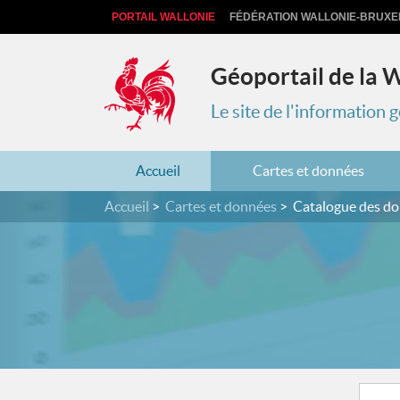
PORTAIL WALLONIE
FÉDÉRATION WALLONIE-BRUXE
Géoportail de la 
Le site de l'information
Accueil
Cartes et données
Accueil
Cartes et données
Catalogue des d