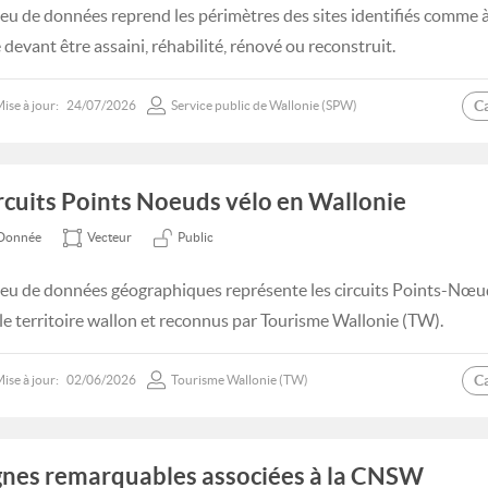
jeu de données reprend les périmètres des sites identifiés comme à
 devant être assaini, réhabilité, rénové ou reconstruit.
C
ise à jour:
24/07/2026
Service public de Wallonie (SPW)
rcuits Points Noeuds vélo en Wallonie
Donnée
Vecteur
Public
jeu de données géographiques représente les circuits Points-Nœud
 le territoire wallon et reconnus par Tourisme Wallonie (TW).
C
ise à jour:
02/06/2026
Tourisme Wallonie (TW)
gnes remarquables associées à la CNSW