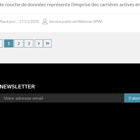
te couche de données représente l’emprise des carrières actives e
ise à jour:
17/11/2020
Service public de Wallonie (SPW)
1
2
3
NEWSLETTER
S’abo