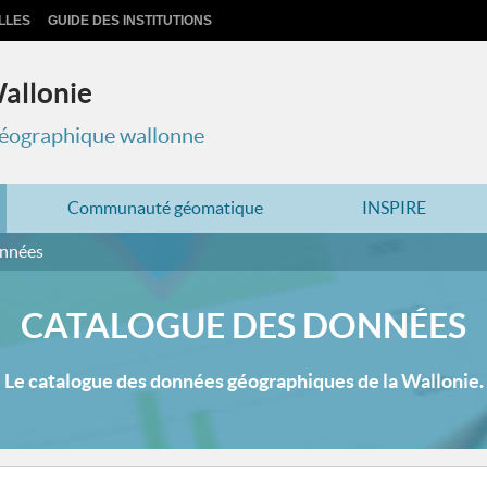
LLES
GUIDE DES INSTITUTIONS
Wallonie
 géographique wallonne
Communauté géomatique
INSPIRE
onnées
CATALOGUE DES DONNÉES
Le catalogue des données géographiques de la Wallonie.