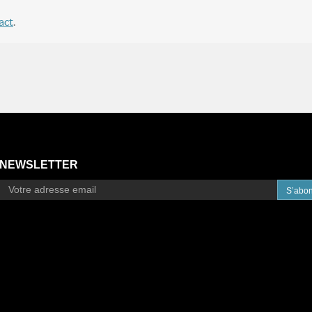
act
.
NEWSLETTER
S’abo