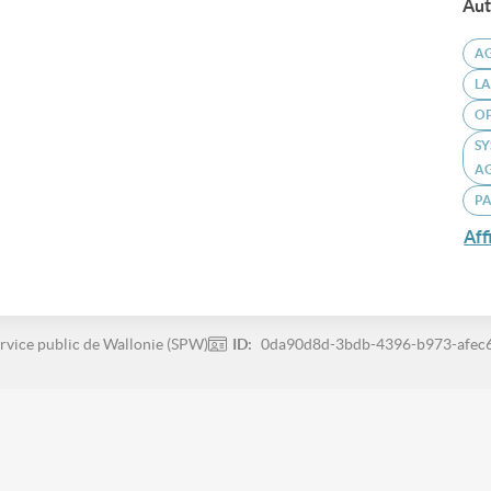
Aut
A
LA
O
SY
A
P
Aff
rvice public de Wallonie (SPW)
ID:
0da90d8d-3bdb-4396-b973-afec