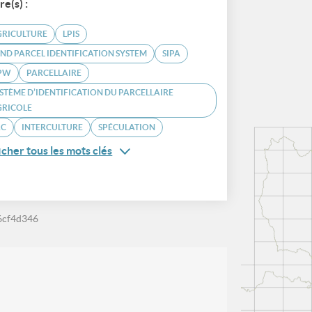
re(s) :
GRICULTURE
LPIS
ND PARCEL IDENTIFICATION SYSTEM
SIPA
PW
PARCELLAIRE
STÈME D’IDENTIFICATION DU PARCELLAIRE
GRICOLE
AC
INTERCULTURE
SPÉCULATION
icher tous les mots clés
6cf4d346