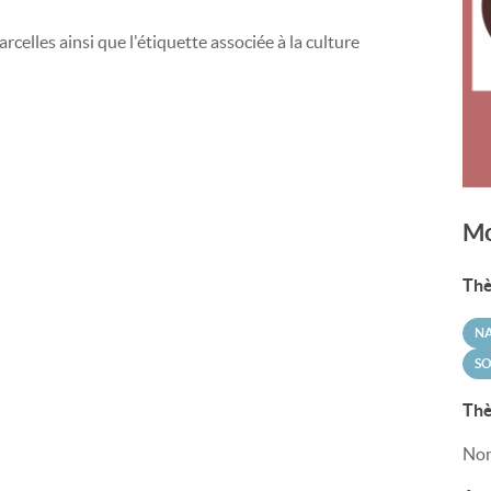
celles ainsi que l'étiquette associée à la culture
Mo
Thè
N
SO
Thè
Non