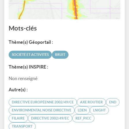
Mots-clés
Thème(s) Géoportail :
SOCIÉTÉ ET ACTIVITÉS
BRUIT
Thème(s) INSPIRE :
Non renseigné
Autre(s) :
DIRECTIVE EUROPÉENNE 2002/49/CE
AXE ROUTIER
END
ENVIRONMENTAL NOISE DIRECTIVE
LDEN
LNIGHT
FILAIRE
DIRECTIVE 2002/49/EC
REF_PICC
TRANSPORT