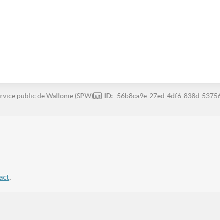
rvice public de Wallonie (SPW)
ID:
56b8ca9e-27ed-4df6-838d-5375
act
.