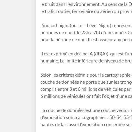
le bruit dans l'environnement. Au sens de la D
le trafic routier, ferroviaire ou aérien ou provie
L’indice Lnight (ou Ln – Level Night) représe
périodes de nuit (de 23h à 7h) d'une année. Cet
pour la période de nuit. Il est associé aux pe
Il est exprimé en décibel A (dB(A)), qui est l’u
humaine. La limite inférieure de niveau de brui
Selon les critères définis pour la cartographie
couche de données ne porte que sur les tronçon
compris entre 3 et 6 millions de véhicules par
6 millions de véhicules ont fait l'objet d'une 
La couche de données est une couche vectoriell
d’exposition sont cartographiées : 50-54, 55-5
hautes de la classe d’exposition concernée son