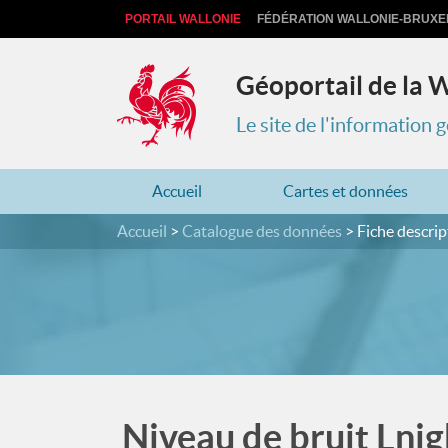
PORTAIL WALLONIE
FÉDÉRATION WALLONIE-BRUXE
Géoportail de la 
Le site de l'information
Accueil
Cartes et données
Accueil
Catalogue des données
Fiche descrip
Niveau de bruit Lnig