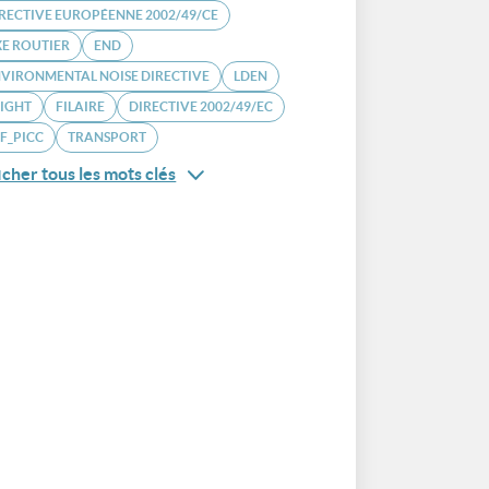
RECTIVE EUROPÉENNE 2002/49/CE
E ROUTIER
END
VIRONMENTAL NOISE DIRECTIVE
LDEN
IGHT
FILAIRE
DIRECTIVE 2002/49/EC
F_PICC
TRANSPORT
icher tous les mots clés