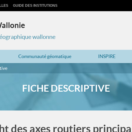
LLES
GUIDE DES INSTITUTIONS
Wallonie
 géographique wallonne
Communauté géomatique
INSPIRE
tive
FICHE DESCRIPTIVE
ht des axes routiers princip