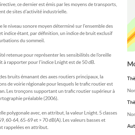
irective, ce dernier est émis par les moyens de transports,
nt de sites d'activité industrielle.
nte le niveau sonore moyen déterminé sur l'ensemble des
 indice étant, par définition, un indice de bruit exclusif
rturbations du sommeil.
nité retenue pour représenter les sensibilités de l’oreille
t à rapporter pour l'indice Lnight est de 50 dB.
Mo
 des bruits émanant des axes routiers principaux, la
Thè
s de voirie régionale pour lesquels le trafic routier est
Non
 an. Les tronçons supportant un trafic routier supérieur à
cartographie préalable (2006).
Thè
e polygonale avec, en attribut, la valeur Lnight. 5 classes
Non
9, 60-64, 65-69 et > 70 dB(A). Les valeurs basses et
Aut
t rappelées en attribut.