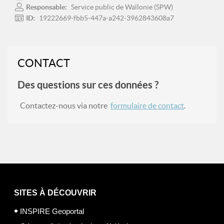
Responsable:
Service public de Wallonie (SPW)
ID:
19222669-fbb5-447a-a242-3962843608a7
CONTACT
Des questions sur ces données ?
Contactez-nous via notre
formulaire de contact
.
SITES À DÉCOUVRIR
INSPIRE Geoportal