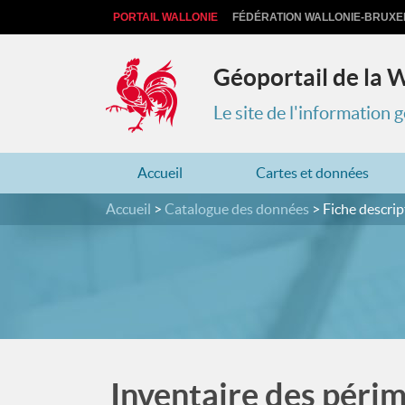
PORTAIL WALLONIE
FÉDÉRATION WALLONIE-BRUXE
Géoportail de la 
Le site de l'information
Accueil
Cartes et données
Accueil
Catalogue des données
Fiche descrip
Inventaire des périm