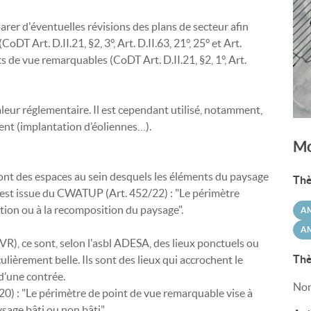
arer d'éventuelles révisions des plans de secteur afin
oDT Art. D.II.21, §2, 3°, Art. D.II.63, 21°, 25° et Art.
ts de vue remarquables (CoDT Art. D.II.21, §2, 1°, Art.
leur réglementaire. Il est cependant utilisé, notamment,
ent (implantation d’éoliennes…).
Mo
 sont des espaces au sein desquels les éléments du paysage
Thè
est issue du CWATUP (Art. 452/22) : "Le périmètre
ation ou à la recomposition du paysage".
A
AM
VR), ce sont, selon l'asbl ADESA, des lieux ponctuels ou
Thè
culièrement belle. Ils sont des lieux qui accrochent le
 d’une contrée.
Non
0) : "Le périmètre de point de vue remarquable vise à
sage bâti ou non bâti".