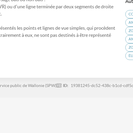
Aut
PVR) ou d'une ligne terminée par deux segments de droite
.
C
A
sentés les points et lignes de vue simples, qui procèdent
ZO
rairement à eux, ne sont pas destinés à être représenté
A
ZO
ÉL
rvice public de Wallonie (SPW)
ID:
19381245-dc52-438c-b1cd-cdf5