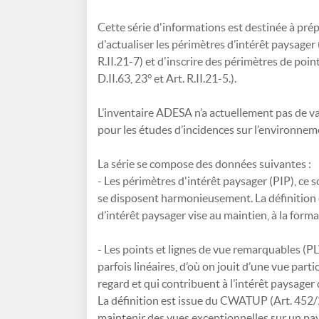
Cette série d'informations est destinée à prép
d'actualiser les périmètres d’intérêt paysager (C
R.II.21-7) et d'inscrire des périmètres de poin
D.II.63, 23° et Art. R.II.21-5.).
L’inventaire ADESA n’a actuellement pas de va
pour les études d’incidences sur l’environnem
La série se compose des données suivantes :
- Les périmètres d'intérêt paysager (PIP), ce
se disposent harmonieusement. La définition 
d’intérêt paysager vise au maintien, à la form
- Les points et lignes de vue remarquables (PL
parfois linéaires, d’où on jouit d’une vue parti
regard et qui contribuent à l’intérêt paysager
La définition est issue du CWATUP (Art. 452/2
maintenir des vues exceptionnelles sur un pay