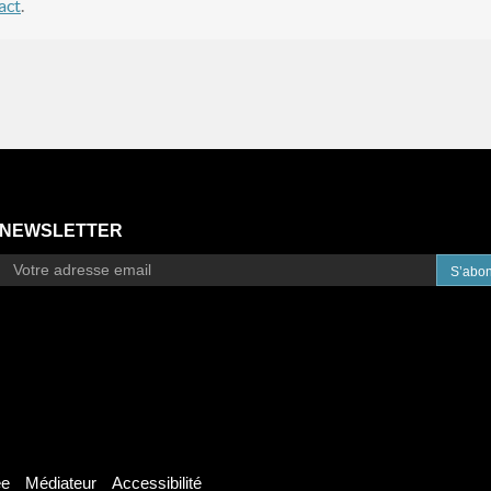
act
.
NEWSLETTER
S’abo
ée
Médiateur
Accessibilité