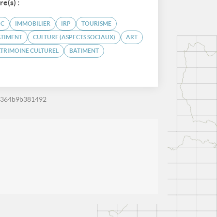
re(s) :
IC
IMMOBILIER
IRP
TOURISME
ÂTIMENT
CULTURE (ASPECTS SOCIAUX)
ART
TRIMOINE CULTUREL
BÂTIMENT
-364b9b381492