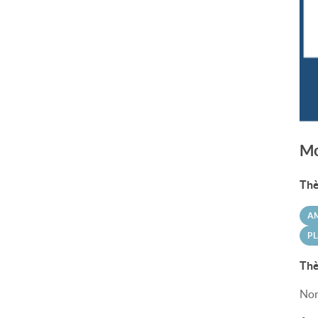
Mo
Thè
A
PL
Thè
Non