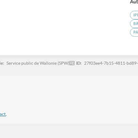
Aut
IP
B
PA
le:
Service public de Wallonie (SPW)
ID:
27f03ee4-7b15-4811-bd89
act
.