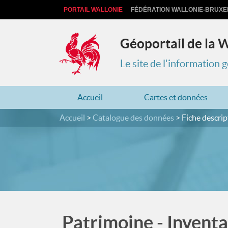
PORTAIL WALLONIE
FÉDÉRATION WALLONIE-BRUXE
Géoportail de la 
Le site de l'information
Accueil
Cartes et données
Accueil
Catalogue des données
Fiche descrip
Patrimoine - Inventa