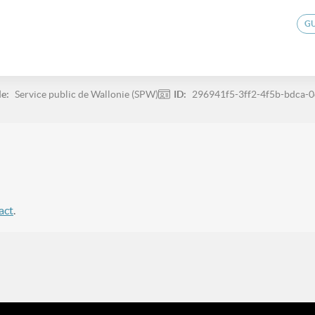
G
le:
Service public de Wallonie (SPW)
ID:
296941f5-3ff2-4f5b-bdca-
act
.