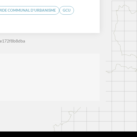
UIDE COMMUNAL D'URBANISME
GCU
0e172f8b8dba