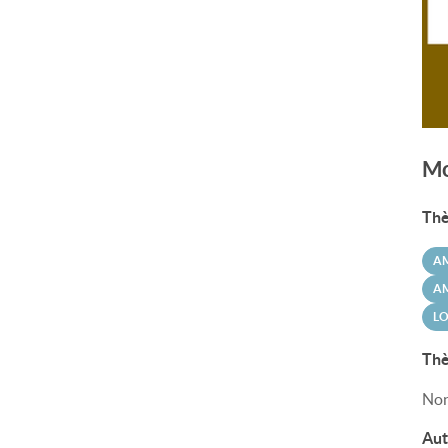
Mo
Thè
A
AM
LO
Thè
Non
Aut