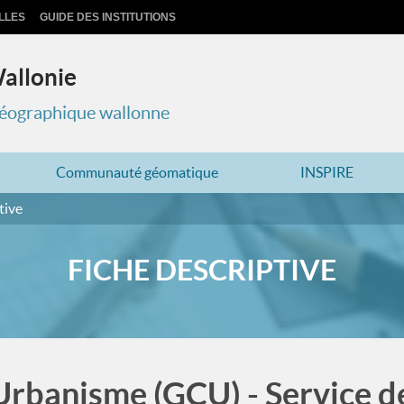
LLES
GUIDE DES INSTITUTIONS
Wallonie
 géographique wallonne
Communauté géomatique
INSPIRE
tive
FICHE DESCRIPTIVE
rbanisme (GCU) - Service d