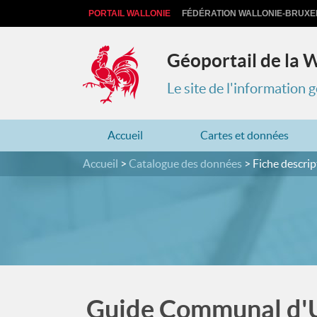
PORTAIL WALLONIE
FÉDÉRATION WALLONIE-BRUXE
Géoportail de la 
Le site de l'information
Accueil
Cartes et données
Accueil
Catalogue des données
Fiche descrip
Guide Communal d'U