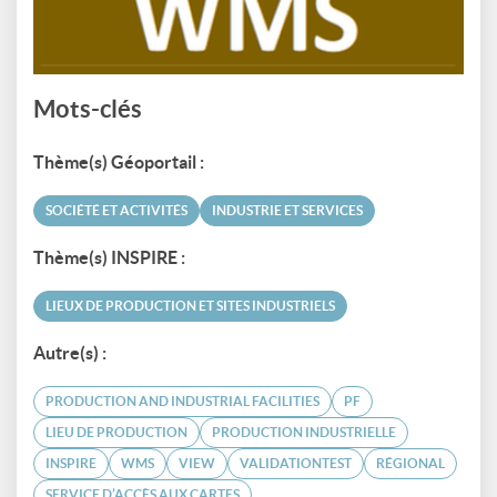
Mots-clés
Thème(s) Géoportail :
SOCIÉTÉ ET ACTIVITÉS
INDUSTRIE ET SERVICES
Thème(s) INSPIRE :
LIEUX DE PRODUCTION ET SITES INDUSTRIELS
Autre(s) :
PRODUCTION AND INDUSTRIAL FACILITIES
PF
LIEU DE PRODUCTION
PRODUCTION INDUSTRIELLE
INSPIRE
WMS
VIEW
VALIDATIONTEST
RÉGIONAL
SERVICE D’ACCÈS AUX CARTES