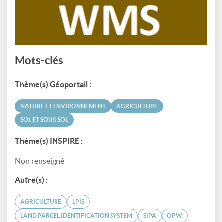
Mots-clés
Thème(s) Géoportail :
NATURE ET ENVIRONNEMENT
AGRICULTURE
SOL ET SOUS-SOL
Thème(s) INSPIRE :
Non renseigné
Autre(s) :
AGRICULTURE
LPIS
LAND PARCEL IDENTIFICATION SYSTEM
SIPA
OPW