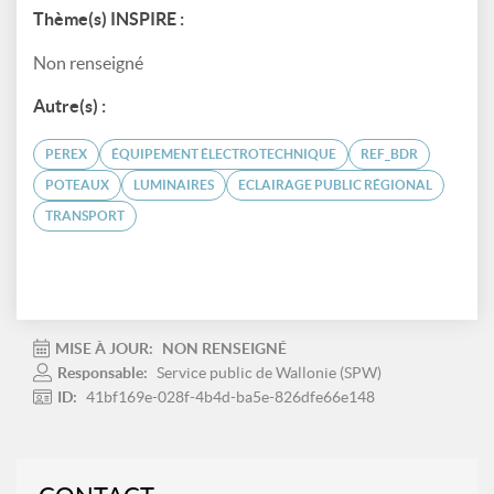
Thème(s) INSPIRE :
Non renseigné
Autre(s) :
PEREX
ÉQUIPEMENT ÉLECTROTECHNIQUE
REF_BDR
POTEAUX
LUMINAIRES
ECLAIRAGE PUBLIC RÉGIONAL
TRANSPORT
MISE À JOUR:
NON RENSEIGNÉ
Responsable:
Service public de Wallonie (SPW)
ID:
41bf169e-028f-4b4d-ba5e-826dfe66e148