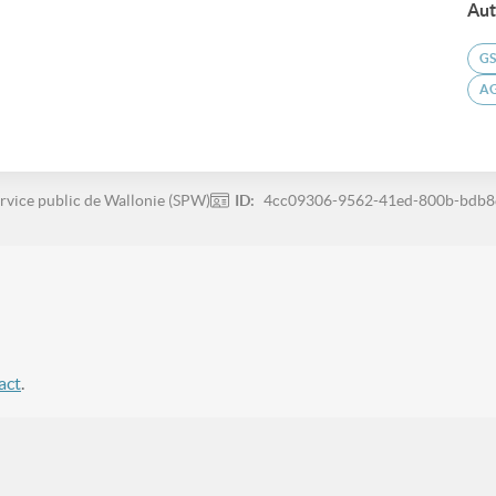
Aut
G
A
rvice public de Wallonie (SPW)
ID:
4cc09306-9562-41ed-800b-bdb8
act
.