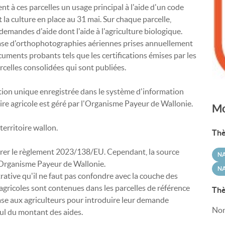
ent à ces parcelles un usage principal à l'aide d'un code
t la culture en place au 31 mai. Sur chaque parcelle,
demandes d'aide dont l'aide à l'agriculture biologique.
base d'orthophotographies aériennes prises annuellement
cuments probants tels que les certifications émises par les
rcelles consolidées qui sont publiées.
tion unique enregistrée dans le système d'information
ire agricole est géré par l'Organisme Payeur de Wallonie.
Mo
territoire wallon.
Thè
ntrer le règlement 2023/138/EU. Cependant, la source
N
 l'Organisme Payeur de Wallonie.
NA
rative qu'il ne faut pas confondre avec la couche des
s agricoles sont contenues dans les parcelles de référence
Thè
base aux agriculteurs pour introduire leur demande
Non
lcul du montant des aides.