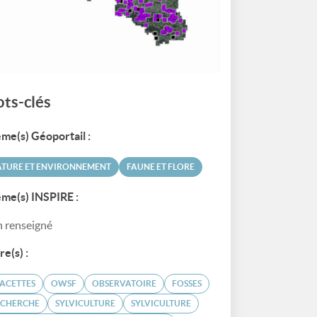
ts-clés
me(s) Géoportail :
ATURE ET ENVIRONNEMENT
FAUNE ET FLORE
me(s) INSPIRE :
 renseigné
re(s) :
ACETTES
OWSF
OBSERVATOIRE
FOSSES
ECHERCHE
SYLVICULTURE
SYLVICULTURE