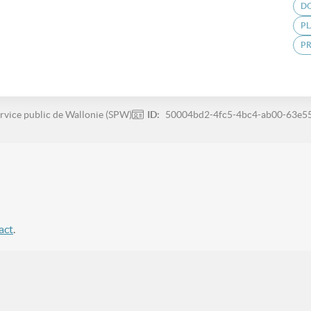
DO
PL
PR
rvice public de Wallonie (SPW)
ID:
50004bd2-4fc5-4bc4-ab00-63e5
act
.