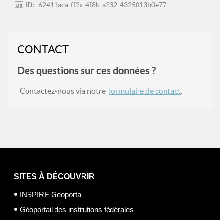
ID:
62411aca-ff2a-4f8b-a232-4325013b0e77
CONTACT
Des questions sur ces données ?
Contactez-nous via notre
formulaire de contact
.
SITES À DÉCOUVRIR
INSPIRE Geoportal
Géoportail des institutions fédérales