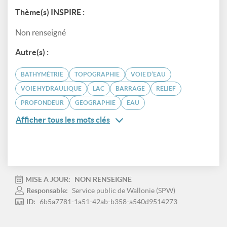
Thème(s) INSPIRE :
Non renseigné
Autre(s) :
BATHYMÉTRIE
TOPOGRAPHIE
VOIE D’EAU
VOIE HYDRAULIQUE
LAC
BARRAGE
RELIEF
PROFONDEUR
GÉOGRAPHIE
EAU
Afficher tous les mots clés
MISE À JOUR:
NON RENSEIGNÉ
Responsable:
Service public de Wallonie (SPW)
ID:
6b5a7781-1a51-42ab-b358-a540d9514273