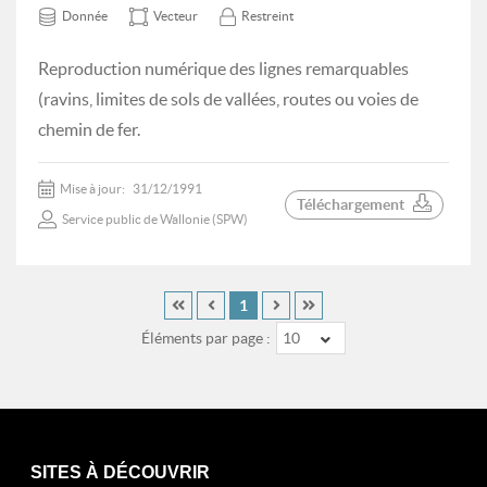
Donnée
Vecteur
Restreint
Reproduction numérique des lignes remarquables
(ravins, limites de sols de vallées, routes ou voies de
chemin de fer.
Mise à jour:
31/12/1991
Téléchargement
Service public de Wallonie (SPW)
1
Éléments par page :
10
SITES À DÉCOUVRIR