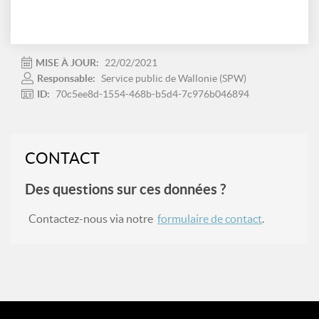
MISE À JOUR:
22/02/2021
Responsable:
Service public de Wallonie (SPW)
ID:
70c5ee8d-1554-468b-b5d4-7c976b046894
CONTACT
Des questions sur ces données ?
Contactez-nous via notre
formulaire de contact
.