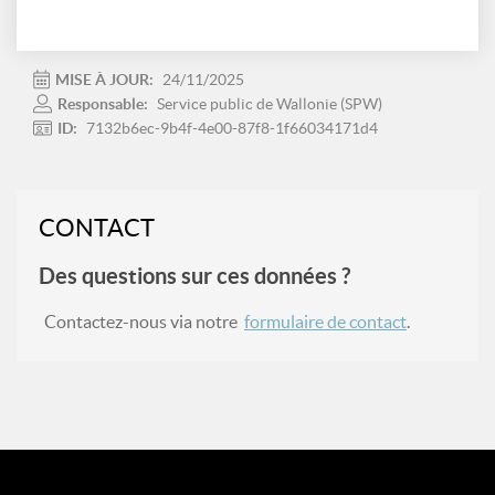
MISE À JOUR:
24/11/2025
Responsable:
Service public de Wallonie (SPW)
ID:
7132b6ec-9b4f-4e00-87f8-1f66034171d4
CONTACT
Des questions sur ces données ?
Contactez-nous via notre
formulaire de contact
.