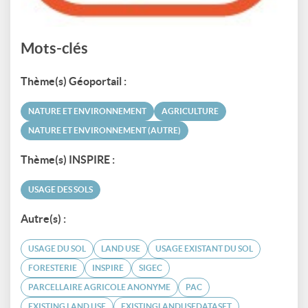
Mots-clés
Thème(s) Géoportail :
NATURE ET ENVIRONNEMENT
AGRICULTURE
NATURE ET ENVIRONNEMENT (AUTRE)
Thème(s) INSPIRE :
USAGE DES SOLS
Autre(s) :
USAGE DU SOL
LAND USE
USAGE EXISTANT DU SOL
FORESTERIE
INSPIRE
SIGEC
PARCELLAIRE AGRICOLE ANONYME
PAC
EXISTING LAND USE
EXISTINGLANDUSEDATASET