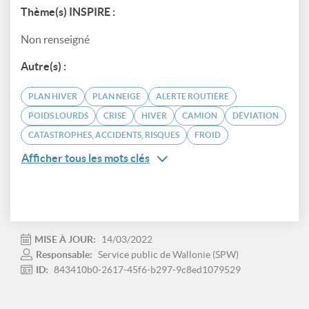
Thème(s) INSPIRE :
Non renseigné
Autre(s) :
PLAN HIVER
PLAN NEIGE
ALERTE ROUTIÈRE
POIDS LOURDS
CRISE
HIVER
CAMION
DÉVIATION
CATASTROPHES, ACCIDENTS, RISQUES
FROID
Afficher tous les mots clés
MISE À JOUR:
14/03/2022
Responsable:
Service public de Wallonie (SPW)
ID:
843410b0-2617-45f6-b297-9c8ed1079529