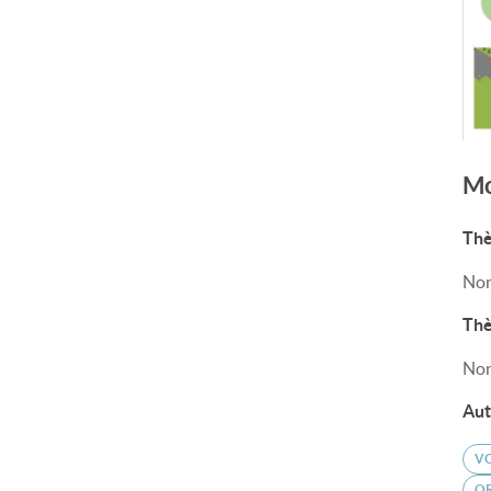
Mo
Thè
Non
Thè
Non
Aut
V
O