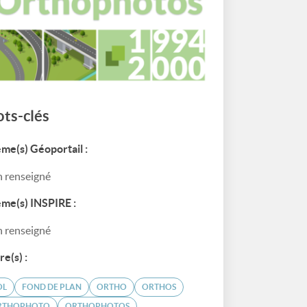
ts-clés
me(s) Géoportail :
 renseigné
me(s) INSPIRE :
 renseigné
re(s) :
OL
FOND DE PLAN
ORTHO
ORTHOS
RTHOPHOTO
ORTHOPHOTOS