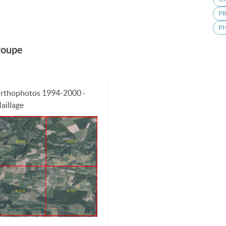
PR
P
groupe
rthophotos 1994-2000 -
aillage