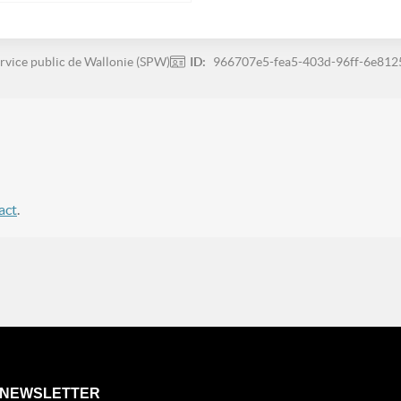
rvice public de Wallonie (SPW)
ID:
966707e5-fea5-403d-96ff-6e81
act
.
NEWSLETTER