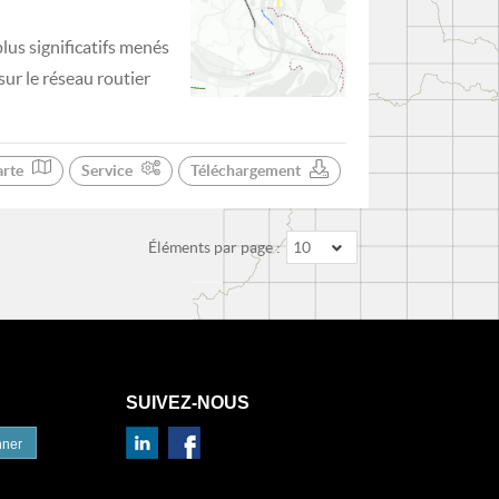
lus significatifs menés
ur le réseau routier
arte
Service
Téléchargement
Éléments par page :
10
SUIVEZ-NOUS
nner