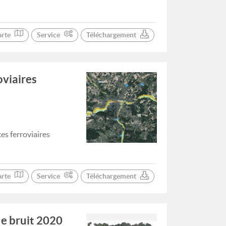
arte
Service
Téléchargement
oviaires
es ferroviaires
arte
Service
Téléchargement
de bruit 2020