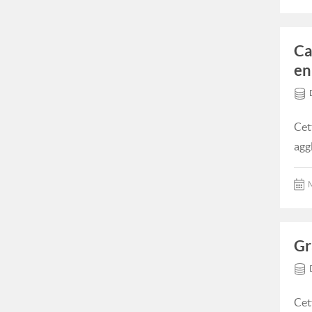
Ca
en
Cet
agg
M
Gr
Cet