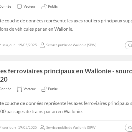
Donnée
Vecteur
Public
te couche de données représente les axes routiers principaux sup
lions de véhicules par an en Wallonie.
C
ise à jour:
19/05/2025
Service public de Wallonie (SPW)
es ferroviaires principaux en Wallonie - sourc
20
Donnée
Vecteur
Public
te couche de données représente les axes ferroviaires principaux 
00 passages de trains par an en Wallonie.
C
ise à jour:
19/05/2025
Service public de Wallonie (SPW)