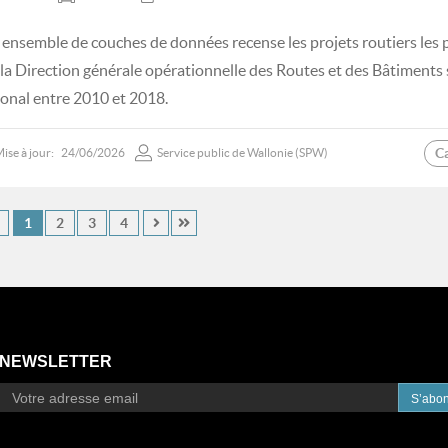
 ensemble de couches de données recense les projets routiers les p
 la Direction générale opérationnelle des Routes et des Bâtiments s
ional entre 2010 et 2018.
C
ise à jour:
24/06/2026
Service public de Wallonie (SPW)
1
2
3
4
NEWSLETTER
S’abo