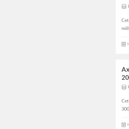
Cet
mil
M
Ax
20
Cet
300
M