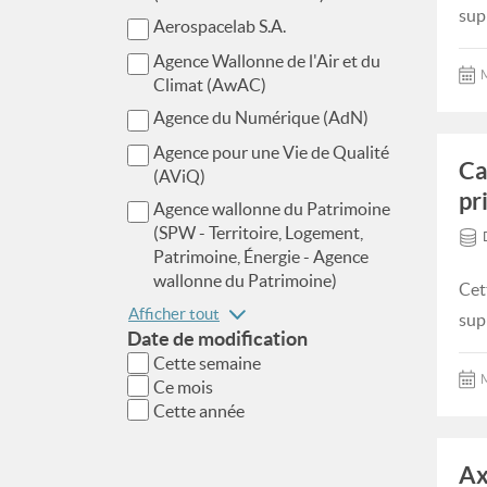
sup
Aerospacelab S.A.
Agence Wallonne de l'Air et du
M
Climat (AwAC)
Agence du Numérique (AdN)
Agence pour une Vie de Qualité
Ca
(AViQ)
pr
Agence wallonne du Patrimoine
(SPW - Territoire, Logement,
Patrimoine, Énergie - Agence
wallonne du Patrimoine)
Cet
Afficher tout
sup
Date de modification
Cette semaine
M
Ce mois
Cette année
Ax