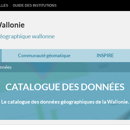
LLES
GUIDE DES INSTITUTIONS
Wallonie
 géographique wallonne
Communauté géomatique
INSPIRE
onnées
CATALOGUE DES DONNÉES
Le catalogue des données géographiques de la Wallonie.