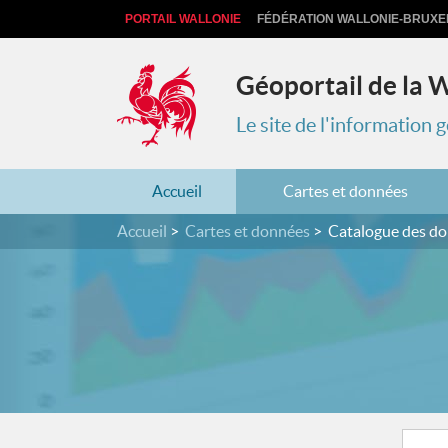
PORTAIL WALLONIE
FÉDÉRATION WALLONIE-BRUXE
Géoportail de la 
Le site de l'information
Accueil
Cartes et données
Accueil
Cartes et données
Catalogue des d