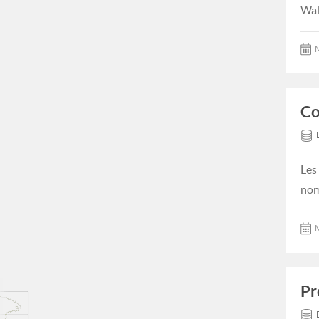
Wal
M
Co
Les
nom
M
Pr