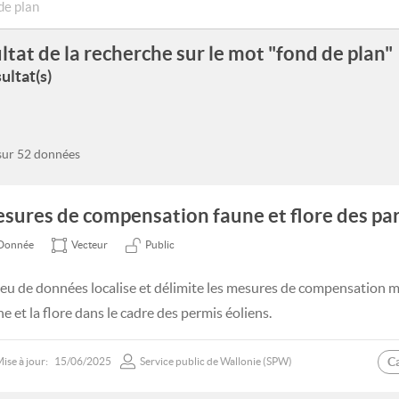
ltat de la recherche sur le mot "fond de plan"
ultat(s)
 sur 52 données
sures de compensation faune et flore des par
Donnée
Vecteur
Public
jeu de données localise et délimite les mesures de compensation mi
e et la flore dans le cadre des permis éoliens.
C
ise à jour:
15/06/2025
Service public de Wallonie (SPW)