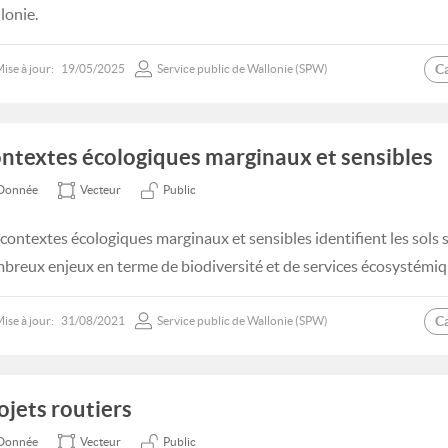
lonie.
C
ise à jour:
19/05/2025
Service public de Wallonie (SPW)
ntextes écologiques marginaux et sensibles
Donnée
Vecteur
Public
 contextes écologiques marginaux et sensibles identifient les sols 
breux enjeux en terme de biodiversité et de services écosystémiq
C
ise à jour:
31/08/2021
Service public de Wallonie (SPW)
ojets routiers
Donnée
Vecteur
Public