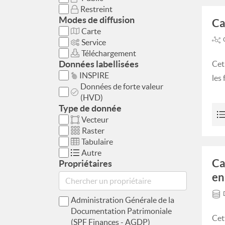
Restreint
Modes de diffusion
Ca
Carte
Service
Téléchargement
Données labellisées
Cet
INSPIRE
les
Données de forte valeur
(HVD)
Type de donnée
Vecteur
Raster
Tabulaire
Autre
Ca
Propriétaires
en
Administration Générale de la
Documentation Patrimoniale
Cet
(SPF Finances - AGDP)